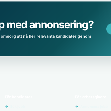
lp med annonsering?
h omsorg att nå fler relevanta kandidater genom
För kandidater
För arbetsgivare
Sök jobb
Annonsera jobb