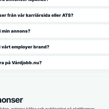
r från vår karriärsida eller ATS?
 i min annons?
i vårt employer brand?
ra på Vårdjobb.nu?
nonser
den, externa källor och publicering på plattformen.