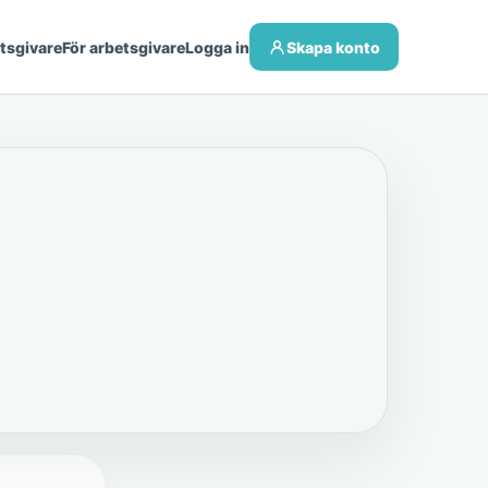
etsgivare
För arbetsgivare
Logga in
Skapa konto