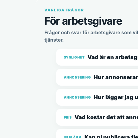
VANLIGA FRÅGOR
För arbetsgivare
Frågor och svar för arbetsgivare som vil
tjänster.
Vad är en arbetsg
SYNLIGHET
Hur annonserar
ANNONSERING
Hur lägger jag
ANNONSERING
Vad kostar det att an
PRIS
Kan ni publicera f
UPPLÄGG