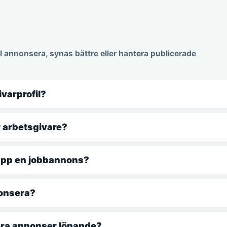
l annonsera, synas bättre eller hantera publicerade
ivarprofil?
 arbetsgivare?
 upp en jobbannons?
nonsera?
lera annonser löpande?