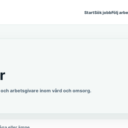
Start
Sök jobb
Följ arb
r
er och arbetsgivare inom vård och omsorg.