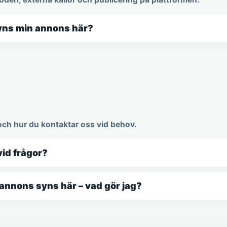
yns min annons här?
och hur du kontaktar oss vid behov.
vid frågor?
n annons syns här – vad gör jag?