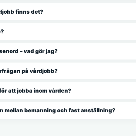
djobb finns det?
o?
ösenord – vad gör jag?
erfrågan på vårdjobb?
för att jobba inom vården?
en mellan bemanning och fast anställning?