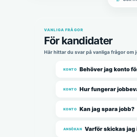
Sök i vanl
VANLIGA FRÅGOR
För kandidater
Här hittar du svar på vanliga frågor om
Behöver jag konto fö
KONTO
Hur fungerar jobbe
KONTO
Kan jag spara jobb?
KONTO
Varför skickas jag 
ANSÖKAN