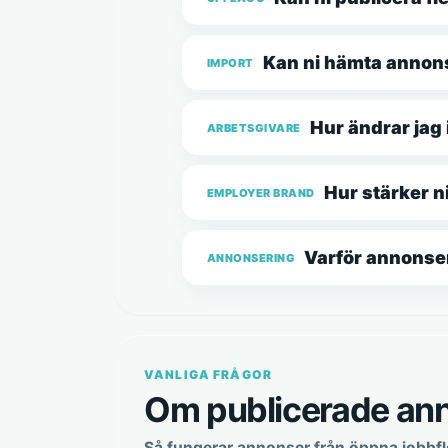
Kan ni hämta annonse
IMPORT
Hur ändrar jag
ARBETSGIVARE
Hur stärker n
EMPLOYER BRAND
Varför annonse
ANNONSERING
VANLIGA FRÅGOR
Om publicerade an
Så fungerar annonser från öppna jobbflö