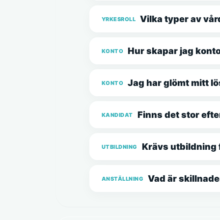
Vilka typer av vår
YRKESROLL
Hur skapar jag kont
KONTO
Jag har glömt mitt l
KONTO
Finns det stor eft
KANDIDAT
Krävs utbildning 
UTBILDNING
Vad är skillnad
ANSTÄLLNING