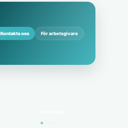
Kontakta oss
För arbetsgivare
Om & hjälp
Om oss