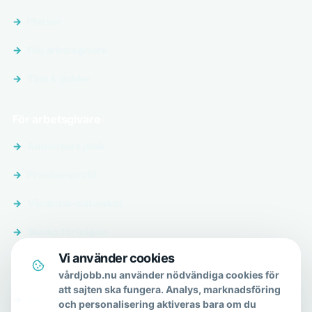
Platser
Följ arbetsgivare
Tips & guider
För arbetsgivare
Annonsera jobb
Premiumprofil
Vårdjobb-nätverket
Skicka förfrågan
Vi använder cookies
Om & hjälp
vårdjobb.nu använder nödvändiga cookies för
att sajten ska fungera. Analys, marknadsföring
Om oss
och personalisering aktiveras bara om du