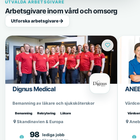
UTVALDA ARBETSGIVARE
Arbetsgivare inom vård och omsorg
Utforska arbetsgivare
Dignus Medical
ANE
Bemanning av läkare och sjuksköterskor
Vårdcen
Bemanning
Rekrytering
Läkare
Vårdcen
Skandinavien & Europa
Aneb
98
lediga jobb