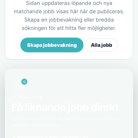
Sidan uppdateras löpande och nya
matchande jobb visas här när de publiceras.
Skapa en jobbevakning eller bredda
sökningen för att hitta fler möjligheter.
Skapa jobbevakning
Alla jobb
BEVAKA JOBB
Få liknande jobb direkt
Få nya tjänster inom utbildad undersköterska jobs
skickade till din inkorg.
Kostnadsfritt
Anpassat efter yrke