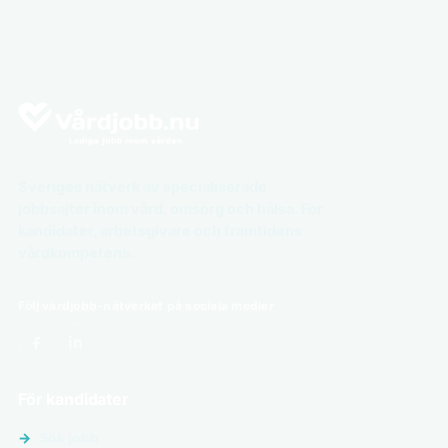
Sveriges nätverk av specialiserade
jobbsajter inom vård, omsorg och hälsa. För
kandidater, arbetsgivare och framtidens
vårdkompetens.
Följ vårdjobb-nätverket på sociala medier
För kandidater
Sök jobb