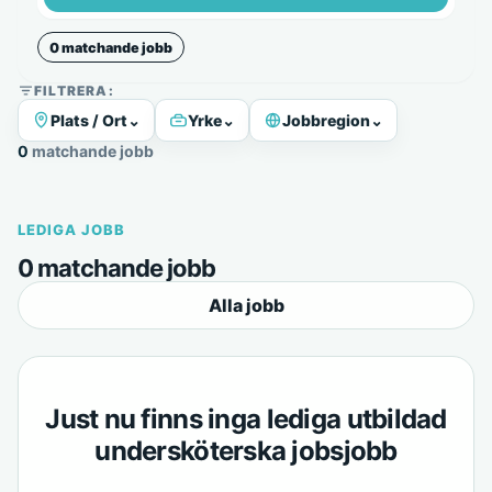
0 matchande jobb
FILTRERA:
Plats / Ort
⌄
Yrke
⌄
Jobbregion
⌄
0 matchande jobb
LEDIGA JOBB
0 matchande jobb
Alla jobb
Just nu finns inga lediga utbildad
undersköterska jobsjobb