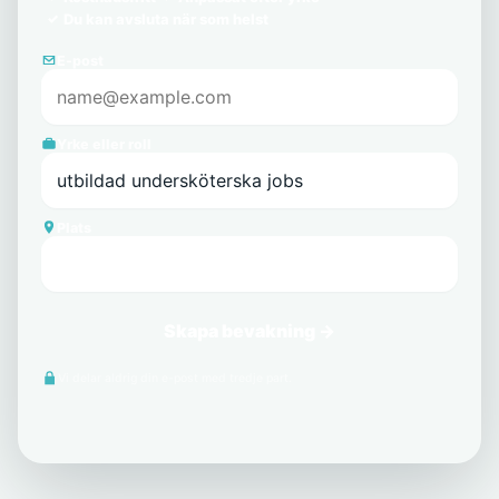
Du kan avsluta när som helst
E-post
Yrke eller roll
Plats
Skapa bevakning →
Vi delar aldrig din e-post med tredje part.