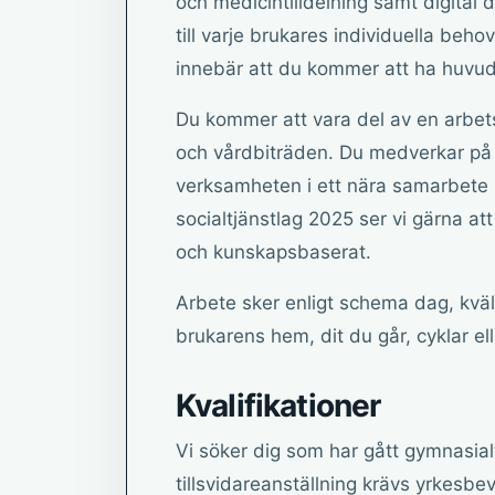
och medicintilldelning samt digital
till varje brukares individuella beh
innebär att du kommer att ha huvud
Du kommer att vara del av en arbe
och vårdbiträden. Du medverkar på et
verksamheten i ett nära samarbete m
socialtjänstlag 2025 ser vi gärna at
och kunskapsbaserat.
Arbete sker enligt schema dag, kväll
brukarens hem, dit du går, cyklar elle
Kvalifikationer
Vi söker dig som har gått gymnasia
tillsvidareanställning krävs yrkesbe