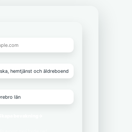
Skapa bevakning
→
 din e-post med tredje part.