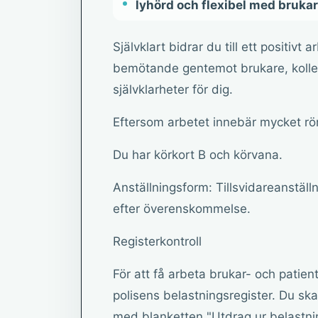
lyhörd och flexibel med bruka
Självklart bidrar du till ett positivt
bemötande gentemot brukare, kolleg
självklarheter för dig.
Eftersom arbetet innebär mycket rör
Du har körkort B och körvana.
Anställningsform: Tillsvidareanställni
efter överenskommelse.
Registerkontroll
För att få arbeta brukar- och patie
polisens belastningsregister. Du ska
med blanketten "Utdrag ur belastning