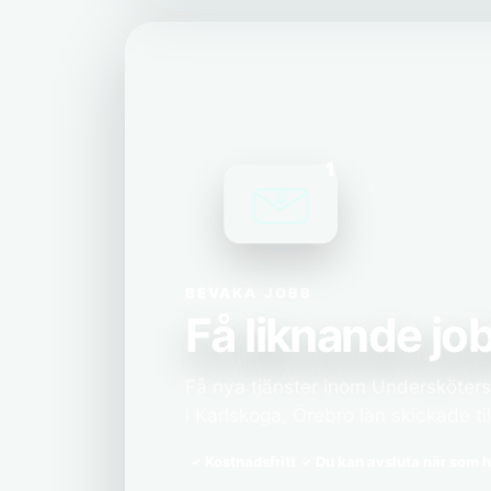
1
BEVAKA JOBB
Få liknande job
Få nya tjänster inom Undersköter
i Karlskoga, Örebro län skickade til
Kostnadsfritt
Du kan avsluta när som h