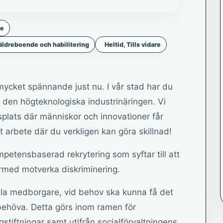
de
äldreboende och habilitering
Heltid, Tills vidare
mycket spännande just nu. I vår stad har du
ch den högteknologiska industrinäringen. Vi
plats där människor och innovationer får
t arbete där du verkligen kan göra skillnad!
tensbaserad rekrytering som syftar till att
rmed motverka diskriminering.
 alla medborgare, vid behov ska kunna få det
 behöva. Detta görs inom ramen för
gstiftningar samt utifrån socialförvaltningens