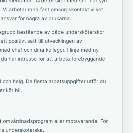
 dokumentation. Arbetet sker med stor hänsyn
ov. Vi arbetar med fast omsorgskontakt vilket
ansvar för några av brukarna.
tsgrupp bestående av både undersköterskor
t positivt sätt till utvecklingen av
ed chef och dina kollegor. I linje med ny
t du har intresse för att arbeta förebyggande
 och helg. De flesta arbetsuppgifter utför du i
r kör bil.
lt omvårdnadsprogram eller motsvarande. För
vis undersköterska.