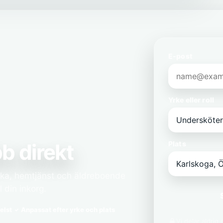
E-post
Yrke eller roll
b direkt
Plats
ska, hemtjänst och äldreboende
l din inkorg.
elst
Anpassat efter yrke och plats
Vi delar aldrig