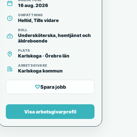
ANSÖK FÖRE
16 aug. 2026
OMFATTNING
Heltid, Tills vidare
ROLL
Undersköterska, hemtjänst och
äldreboende
PLATS
Karlskoga · Örebro län
ARBETSGIVARE
Karlskoga kommun
♡
Spara jobb
Visa arbetsgivarprofil