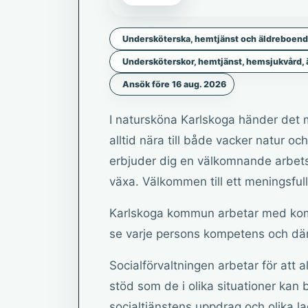
Undersköterska, hemtjänst och äldreboen
Undersköterskor, hemtjänst, hemsjukvård, 
Ansök före 16 aug. 2026
I natursköna Karlskoga händer det 
alltid nära till både vacker natur o
erbjuder dig en välkomnande arbets
växa. Välkommen till ett meningsfull
Karlskoga kommun arbetar med kompe
se varje persons kompetens och dä
Socialförvaltningen arbetar för att
stöd som de i olika situationer kan
socialtjänstens uppdrag och olika la