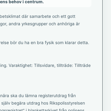
rens behov i centrum.
 arbetsklimat där samarbete och ett gott
or, andra yrkesgrupper och anhöriga är
else bör du ha en bra fysik som klarar detta.
ng. Varaktighet: Tillsvidare, tillträde: Tillträde
ntnära ska du lämna registerutdrag från
 själv begära utdrag hos Rikspolisstyrelsen
sregistret" i blankettarkivet från polisens