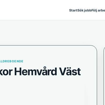
Start
Sök jobb
Följ arb
ÄLDREBOENDE
kor Hemvård Väst