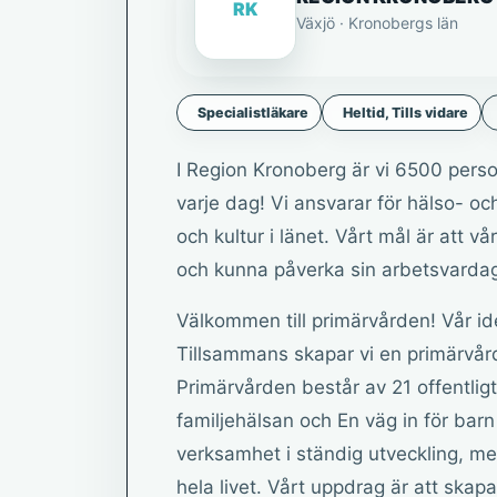
RK
Växjö · Kronobergs län
Specialistläkare
Heltid, Tills vidare
I Region Kronoberg är vi 6500 pers
varje dag! Vi ansvarar för hälso- och
och kultur i länet. Vårt mål är att v
och kunna påverka sin arbetsvarda
Välkommen till primärvården! Vår idé
Tillsammans skapar vi en primärvård
Primärvården består av 21 offentligt
familjehälsan och En väg in för bar
verksamhet i ständig utveckling, m
hela livet. Vårt uppdrag är att skapa