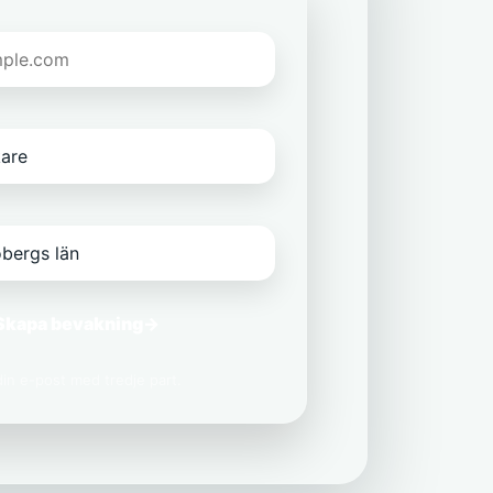
Skapa bevakning
→
 din e-post med tredje part.