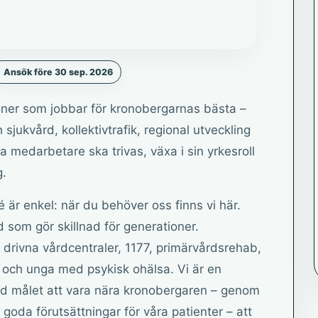
Ansök före 30 sep. 2026
oner som jobbar för kronobergarnas bästa –
 sjukvård, kollektivtrafik, regional utveckling
åra medarbetare ska trivas, växa i sin yrkesroll
g.
 är enkel: när du behöver oss finns vi här.
 som gör skillnad för generationer.
 drivna vårdcentraler, 1177, primärvårdsrehab,
n och unga med psykisk ohälsa. Vi är en
ed målet att vara nära kronobergaren – genom
 goda förutsättningar för våra patienter – att