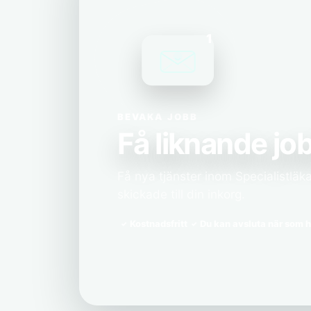
1
BEVAKA JOBB
Få liknande job
Få nya tjänster inom Specialistläk
skickade till din inkorg.
Kostnadsfritt
Du kan avsluta när som h