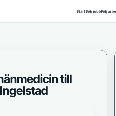
Start
Sök jobb
Följ arb
lmänmedicin till
Ingelstad