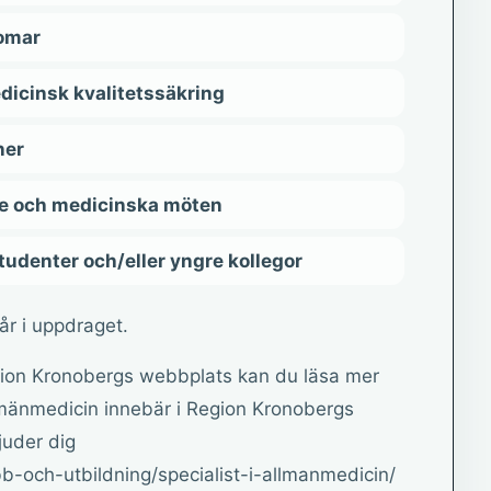
domar
icinsk kvalitetssäkring
ner
te och medicinska möten
studenter och/eller yngre kollegor
år i uppdraget.
gion Kronobergs webbplats kan du läsa mer
llmänmedicin innebär i Region Kronobergs
juder dig
b-och-utbildning/specialist-i-allmanmedicin/