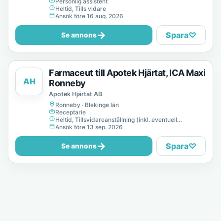
Personlig assistent
Heltid, Tills vidare
Ansök före 16 aug. 2026
→
Spara
♡
Se annons
Farmaceut till Apotek Hjärtat, ICA Maxi
AH
Ronneby
Apotek Hjärtat AB
Ronneby · Blekinge län
Receptarie
Heltid, Tillsvidareanställning (inkl. eventuell
provanställning), Tills vidare
Ansök före 13 sep. 2026
→
Spara
♡
Se annons