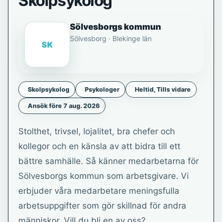
Skolpsykolog
Sölvesborgs kommun
Sölvesborg · Blekinge län
SK
Skolpsykolog
Psykologer
Heltid, Tills vidare
Ansök före 7 aug. 2026
Stolthet, trivsel, lojalitet, bra chefer och
kollegor och en känsla av att bidra till ett
bättre samhälle. Så känner medarbetarna för
Sölvesborgs kommun som arbetsgivare. Vi
erbjuder våra medarbetare meningsfulla
arbetsuppgifter som gör skillnad för andra
människor. Vill du bli en av oss?