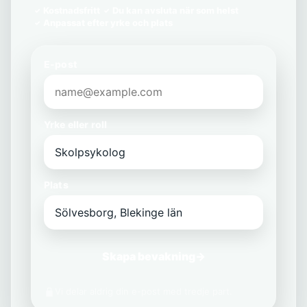
Kostnadsfritt
Du kan avsluta när som helst
Anpassat efter yrke och plats
E-post
Yrke eller roll
Plats
Skapa bevakning
→
Vi delar aldrig din e-post med tredje part.