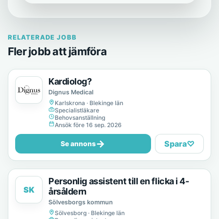
RELATERADE JOBB
Fler jobb att jämföra
Kardiolog?
Dignus Medical
Karlskrona · Blekinge län
Specialistläkare
Behovsanställning
Ansök före 16 sep. 2026
→
Spara
♡
Se annons
Personlig assistent till en flicka i 4-
SK
årsåldern
Sölvesborgs kommun
Sölvesborg · Blekinge län