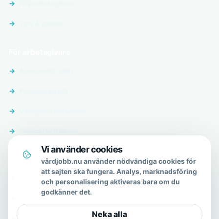
Följ arbetsgivare
Tips & guider
För arbetsgivare
Annonsera jobb
Premiumprofil
Vårdjobb-nätverket
Skicka förfrågan
Vi använder cookies
Om & hjälp
vårdjobb.nu använder nödvändiga cookies för
att sajten ska fungera. Analys, marknadsföring
Om oss
och personalisering aktiveras bara om du
godkänner det.
Vanliga frågor
Neka alla
Kontakt