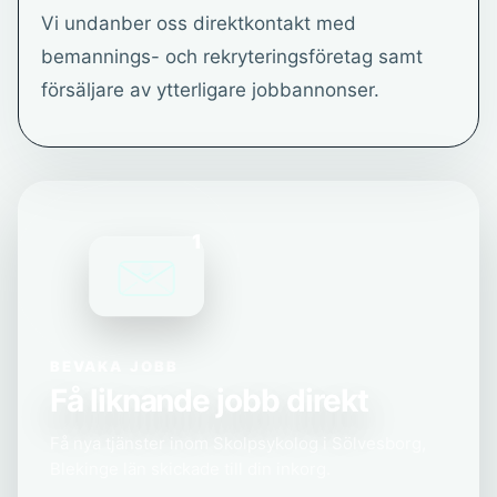
Vi undanber oss direktkontakt med
bemannings- och rekryteringsföretag samt
försäljare av ytterligare jobbannonser.
1
BEVAKA JOBB
Få liknande jobb direkt
Få nya tjänster inom Skolpsykolog i Sölvesborg,
Blekinge län skickade till din inkorg.