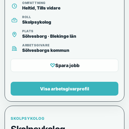
OMFATTNING
Heltid, Tills vidare
ROLL
Skolpsykolog
PLATS
Sölvesborg · Blekinge län
ARBETSGIVARE
Sölvesborgs kommun
♡
Spara jobb
Visa arbetsgivarprofil
SKOLPSYKOLOG