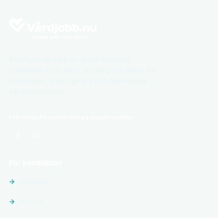
Sveriges nätverk av specialiserade
jobbsajter inom vård, omsorg och hälsa. För
kandidater, arbetsgivare och framtidens
vårdkompetens.
Följ vårdjobb-nätverket på sociala medier
För kandidater
Sök jobb
Platser