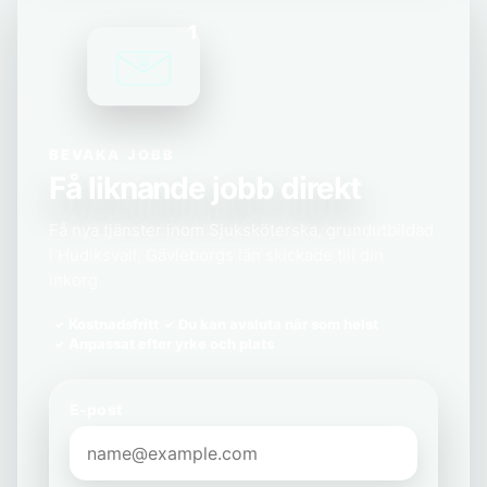
1
BEVAKA JOBB
Få liknande jobb direkt
Få nya tjänster inom Sjuksköterska, grundutbildad
i Hudiksvall, Gävleborgs län skickade till din
inkorg.
Kostnadsfritt
Du kan avsluta när som helst
Anpassat efter yrke och plats
E-post