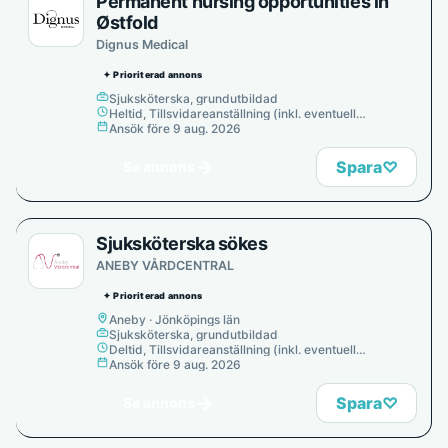
Permanent nursing opportunities in
Østfold
Dignus Medical
✦ Prioriterad annons
Sjuksköterska, grundutbildad
Heltid, Tillsvidareanställning (inkl. eventuell
provanställning), Tills vidare
Ansök före 9 aug. 2026
→
Spara
♡
Se annons
Sjuksköterska sökes
ANEBY VÅRDCENTRAL
✦ Prioriterad annons
Aneby · Jönköpings län
Sjuksköterska, grundutbildad
Deltid, Tillsvidareanställning (inkl. eventuell
provanställning), Tills vidare
Ansök före 9 aug. 2026
→
Spara
♡
Se annons