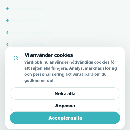
Annonsera jobb
Premiumprofil
Vårdjobb-nätverket
Skicka förfrågan
Vi använder cookies
Om & hjälp
vårdjobb.nu använder nödvändiga cookies för
att sajten ska fungera. Analys, marknadsföring
Om oss
och personalisering aktiveras bara om du
godkänner det.
Vanliga frågor
Neka alla
Kontakt
Anpassa
Integritetspolicy
Acceptera alla
Allmänna villkor