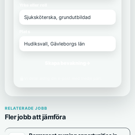
Yrke eller roll
Plats
Skapa bevakning
→
Vi delar aldrig din e-post med tredje part.
RELATERADE JOBB
Fler jobb att jämföra