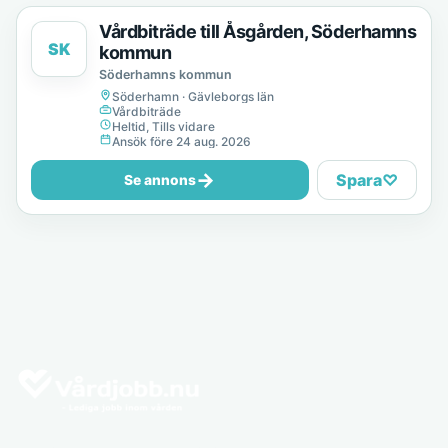
Vårdbiträde till Åsgården, Söderhamns
SK
kommun
Söderhamns kommun
Söderhamn · Gävleborgs län
Vårdbiträde
Heltid, Tills vidare
Ansök före 24 aug. 2026
→
Spara
♡
Se annons