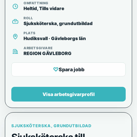
OMFATTNING
Heltid, Tills vidare
ROLL
Sjuksköterska, grundutbildad
PLATS
Hudiksvall · Gävleborgs län
ARBETSGIVARE
REGION GÄVLEBORG
♡
Spara jobb
Visa arbetsgivarprofil
SJUKSKÖTERSKA, GRUNDUTBILDAD