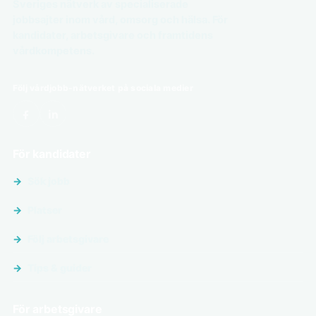
Sveriges nätverk av specialiserade
jobbsajter inom vård, omsorg och hälsa. För
kandidater, arbetsgivare och framtidens
vårdkompetens.
Följ vårdjobb-nätverket på sociala medier
För kandidater
Sök jobb
Platser
Följ arbetsgivare
Tips & guider
För arbetsgivare