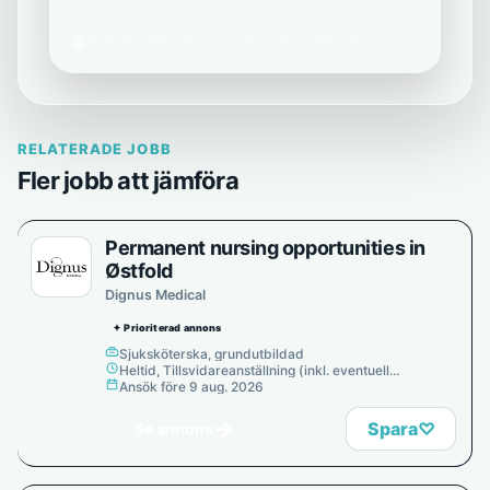
Vi delar aldrig din e-post med tredje part.
RELATERADE JOBB
Fler jobb att jämföra
Permanent nursing opportunities in
Østfold
Dignus Medical
✦ Prioriterad annons
Sjuksköterska, grundutbildad
Heltid, Tillsvidareanställning (inkl. eventuell
provanställning), Tills vidare
Ansök före 9 aug. 2026
→
Spara
♡
Se annons