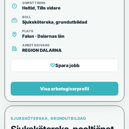
OMFATTNING
Heltid, Tills vidare
ROLL
Sjuksköterska, grundutbildad
PLATS
Falun · Dalarnas län
ARBETSGIVARE
REGION DALARNA
♡
Spara jobb
Visa arbetsgivarprofil
SJUKSKÖTERSKA, GRUNDUTBILDAD