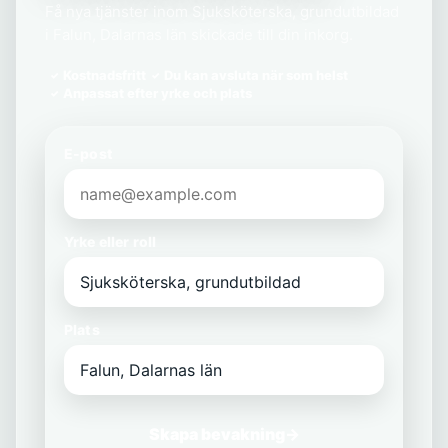
Få nya tjänster inom Sjuksköterska, grundutbildad
i Falun, Dalarnas län skickade till din inkorg.
Kostnadsfritt
Du kan avsluta när som helst
Anpassat efter yrke och plats
E-post
Yrke eller roll
Plats
Skapa bevakning
→