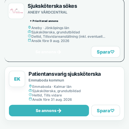
Sjuksköterska sökes
ANEBY VÅRDCENTRAL
✦ Prioriterad annons
Aneby · Jönköpings län
Sjuksköterska, grundutbildad
Deltid, Tillsvidareanställning (inkl. eventuell
provanställning), Tills vidare
Ansök före 9 aug. 2026
→
Spara
♡
Se annons
Patientansvarig sjuksköterska
EK
Emmaboda kommun
Emmaboda · Kalmar län
Sjuksköterska, grundutbildad
Heltid, Tills vidare
Ansök före 31 aug. 2026
→
Spara
♡
Se annons