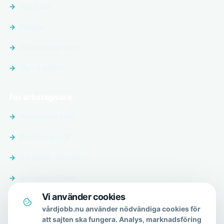
Sök jobb
Platser
Följ arbetsgivare
Tips & guider
För arbetsgivare
Annonsera jobb
Premiumprofil
Vårdjobb-nätverket
Skicka förfrågan
Vi använder cookies
Om & hjälp
vårdjobb.nu använder nödvändiga cookies för
att sajten ska fungera. Analys, marknadsföring