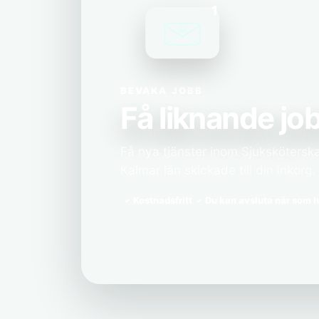
1
BEVAKA JOBB
Få liknande job
Få nya tjänster inom Sjuksköterska
Kalmar län skickade till din inkorg.
Kostnadsfritt
Du kan avsluta när som h