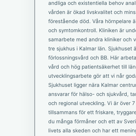
andliga och existentiella behov ana
vården är ökad livskvalitet och min
förestående död. Våra hörnpelare 
och symtomkontroll. Kliniken är unde
samarbete med andra kliniker och vå
tre sjukhus i Kalmar län. Sjukhuset 
förlossningsvård och BB. Här arbeta
vård och hög patientsäkerhet till l
utvecklingsarbete gör att vi når goda
Sjukhuset ligger nära Kalmar centr
ansvarar för hälso- och sjukvård, tan
och regional utveckling. Vi är över
tillsammans för ett friskare, tryggar
du många förmåner och ett av Sverig
livets alla skeden och har ett menin