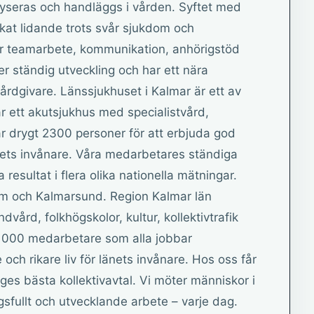
lyseras och handläggs i vården. Syftet med
skat lidande trots svår sjukdom och
är teamarbete, kommunikation, anhörigstöd
r ständig utveckling och har ett nära
rdgivare. Länssjukhuset i Kalmar är ett av
är ett akutsjukhus med specialistvård,
r drygt 2300 personer för att erbjuda god
änets invånare. Våra medarbetares ständiga
 resultat i flera olika nationella mätningar.
um och Kalmarsund. Region Kalmar län
dvård, folkhögskolor, kultur, kollektivtrafik
 7 000 medarbetare som alla jobbar
e och rikare liv för länets invånare. Hos oss får
es bästa kollektivavtal. Vi möter människor i
gsfullt och utvecklande arbete – varje dag.