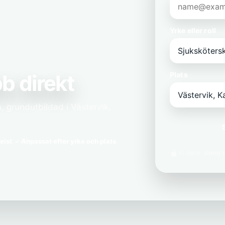
Yrke eller roll
b direkt
Plats
, grundutbildad i Västervik,
elst
Anpassat efter yrke och plats
Vi delar aldrig