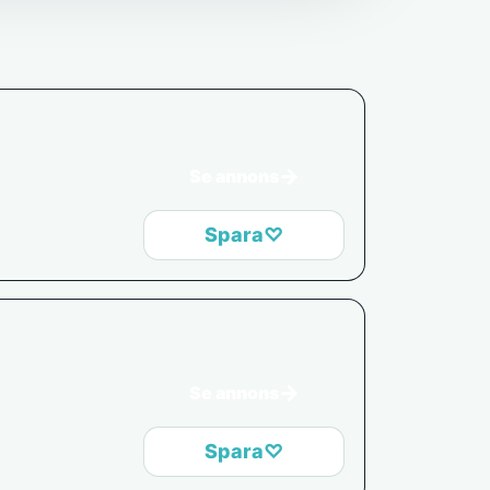
→
Se annons
Spara
♡
→
Se annons
Spara
♡