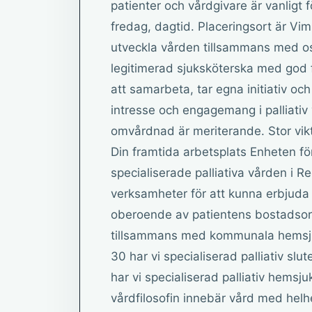
patienter och vårdgivare är vanligt
fredag, dagtid. Placeringsort är Vi
utveckla vården tillsammans med os
legitimerad sjuksköterska med god f
att samarbeta, tar egna initiativ oc
intresse och engagemang i palliativ v
omvårdnad är meriterande. Stor vikt 
Din framtida arbetsplats Enheten för
specialiserade palliativa vården i Re
verksamheter för att kunna erbjuda mö
oberoende av patientens bostadsor
tillsammans med kommunala hemsjuk
30 har vi specialiserad palliativ sl
har vi specialiserad palliativ hemsj
vårdfilosofin innebär vård med helhet