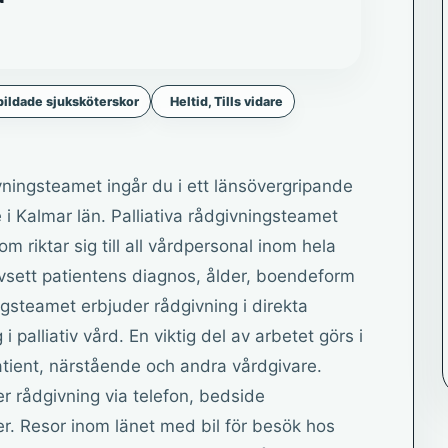
ildade sjuksköterskor
Heltid, Tills vidare
vningsteamet ingår du i ett länsövergripande
i Kalmar län. Palliativa rådgivningsteamet
 riktar sig till all vårdpersonal inom hela
vsett patientens diagnos, ålder, boendeform
ingsteamet erbjuder rådgivning i direkta
palliativ vård. En viktig del av arbetet görs i
ient, närstående och andra vårdgivare.
er rådgivning via telefon, bedside
r. Resor inom länet med bil för besök hos