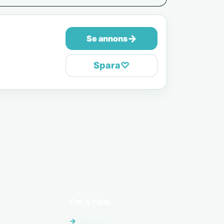
→
Se annons
Spara
♡
Om & hjälp
Om oss