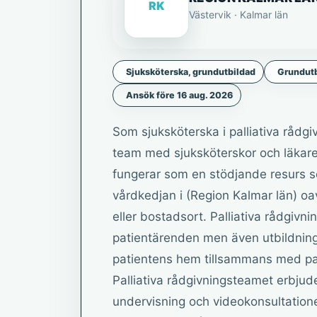
RK
Västervik · Kalmar län
Sjuksköterska, grundutbildad
Grundutb
Ansök före 16 aug. 2026
Som sjuksköterska i palliativa rådgi
team med sjuksköterskor och läkare 
fungerar som en stödjande resurs som
vårdkedjan i (Region Kalmar län) oa
eller bostadsort. Palliativa rådgivn
patientärenden men även utbildning i 
patientens hem tillsammans med pat
Palliativa rådgivningsteamet erbjud
undervisning och videokonsultatione