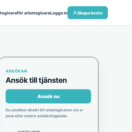
etsgivare
För arbetsgivare
Logga in
Skapa konto
ANSÖKAN
Ansök till tjänsten
Ansök nu
Du ansöker direkt till arbetsgivaren via e-
post eller extern ansökningssida.