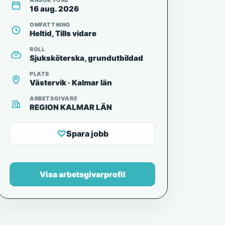
ANSÖK FÖRE
16 aug. 2026
OMFATTNING
Heltid, Tills vidare
ROLL
Sjuksköterska, grundutbildad
PLATS
Västervik · Kalmar län
ARBETSGIVARE
REGION KALMAR LÄN
♡
Spara jobb
Visa arbetsgivarprofil