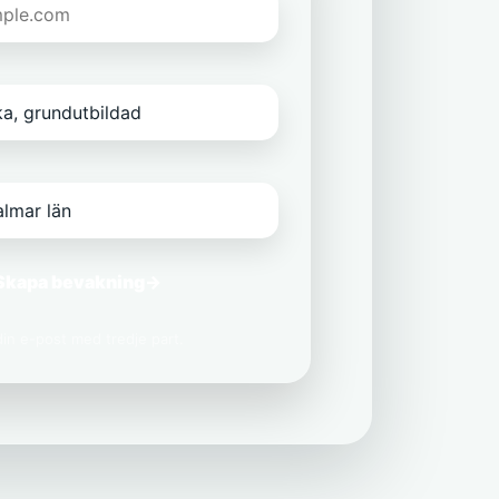
Skapa bevakning
→
 din e-post med tredje part.