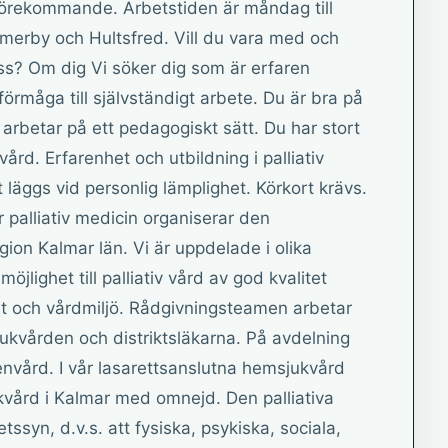
 förekommande. Arbetstiden är måndag till
mmerby och Hultsfred. Vill du vara med och
s? Om dig Vi söker dig som är erfaren
örmåga till självständigt arbete. Du är bra på
h arbetar på ett pedagogiskt sätt. Du har stort
ård. Erfarenhet och utbildning i palliativ
läggs vid personlig lämplighet. Körkort krävs.
 palliativ medicin organiserar den
gion Kalmar län. Vi är uppdelade i olika
jlighet till palliativ vård av god kvalitet
t och vårdmiljö. Rådgivningsteamen arbetar
vården och distriktsläkarna. På avdelning
utenvård. I vår lasarettsanslutna hemsjukvård
ukvård i Kalmar med omnejd. Den palliativa
ssyn, d.v.s. att fysiska, psykiska, sociala,