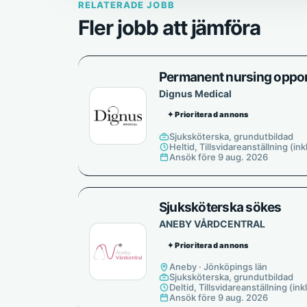
RELATERADE JOBB
Fler jobb att jämföra
Permanent nursing opport
Dignus Medical
✦ Prioriterad annons
Sjuksköterska, grundutbildad
Heltid, Tillsvidareanställning (ink
Ansök före 9 aug. 2026
Sjuksköterska sökes
ANEBY VÅRDCENTRAL
✦ Prioriterad annons
Aneby · Jönköpings län
Sjuksköterska, grundutbildad
Deltid, Tillsvidareanställning (ink
Ansök före 9 aug. 2026