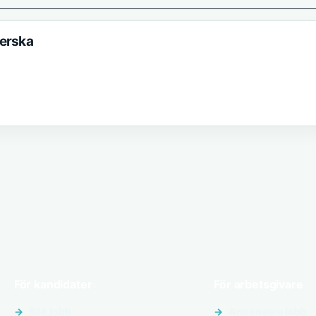
terska
För kandidater
För arbetsgivare
Sök jobb
Annonsera jobb