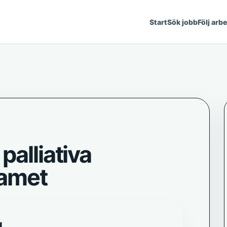
Start
Sök jobb
Följ arb
palliativa
eamet
N