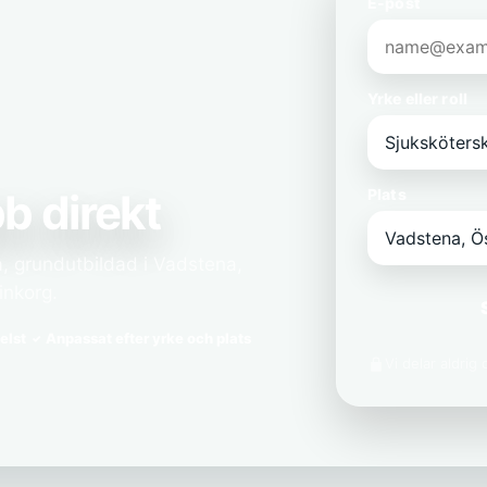
E-post
Yrke eller roll
b direkt
Plats
a, grundutbildad i Vadstena,
inkorg.
elst
Anpassat efter yrke och plats
Vi delar aldrig