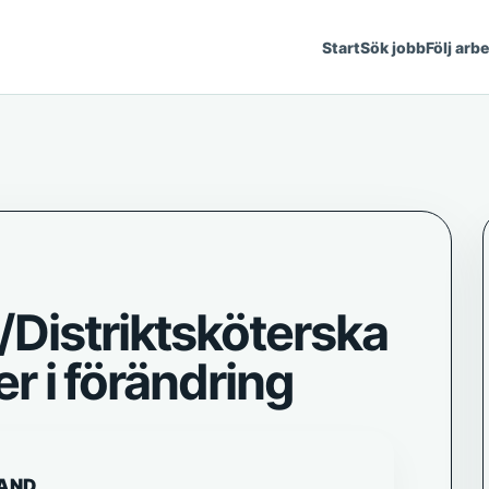
Start
Sök jobb
Följ arb
/Distriktsköterska
er i förändring
AND