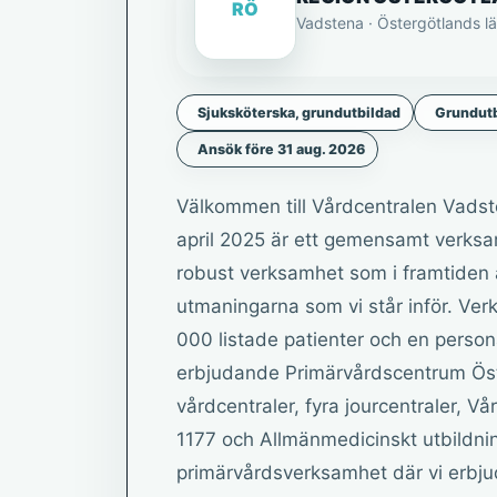
RÖ
Vadstena · Östergötlands l
Sjuksköterska, grundutbildad
Grundutb
Ansök före 31 aug. 2026
Välkommen till Vårdcentralen Vads
april 2025 är ett gemensamt verks
robust verksamhet som i framtiden ä
utmaningarna som vi står inför. Ver
000 listade patienter och en person
erbjudande Primärvårdscentrum Öst
vårdcentraler, fyra jourcentraler, 
1177 och Allmänmedicinskt utbildni
primärvårdsverksamhet där vi erbjude