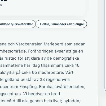
än
ildade sjuksköterskor
Heltid, 6 månader eller längre
tena och Vårdcentralen Marieberg som sedan
amhetsområde. Förändringen avser att ge en
r rustad för att klara av de demografiska
ksamheterna har idag tillsammans cirka 16
alstyrka på cirka 65 medarbetare. Vårt
ergötland består av 33 regiondrivna
Vårdcentrum Finspång, Barnhälsovårdsenheten,
ngscentrum. Vi bedriver en bred
r vård till alla genom hela livet; nyfödda,