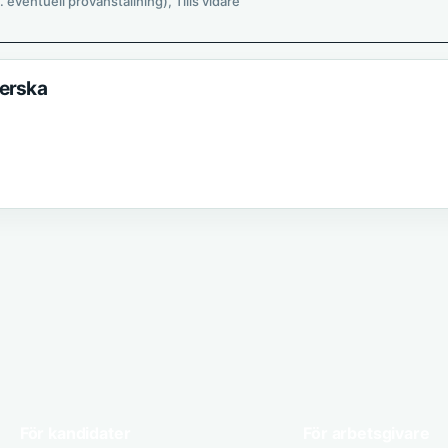
l. eventuell provanställning), Tills vidare
terska
För kandidater
För arbetsgivare