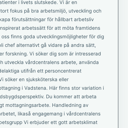
ienter i livets slutskede. Vi är en
ort fokus på bra arbetsmiljö, utveckling och
skapa förutsättningar för hållbart arbetsliv
inspirerat arbetssätt för att möta framtidens
oss finns goda utvecklingsmöjligheter för dig
bli chef alternativt gå vidare på andra sätt,
er forskning. Vi söker dig som är intresserad
ch utveckla vårdcentralens arbete, använda
delaktiga utifrån ett personcentrerat
Vi söker en sjuksköterska eller
ottagning i Vadstena. Här finns stor variation i
andsbygdsperspektiv. Du kommer att arbeta
igt mottagningsarbete. Handledning av
 arbetet, likaså engagemang i vårdcentralens
betsgrupp Vi erbjuder ett gott arbetsklimat