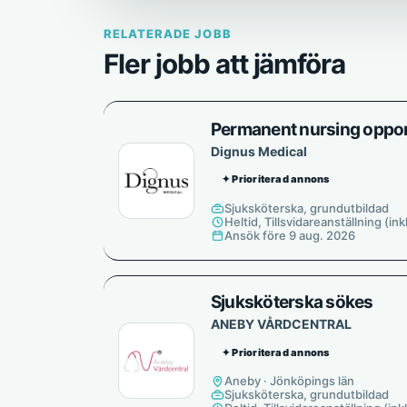
RELATERADE JOBB
Fler jobb att jämföra
Permanent nursing opport
Dignus Medical
✦ Prioriterad annons
Sjuksköterska, grundutbildad
Heltid, Tillsvidareanställning (ink
Ansök före 9 aug. 2026
Sjuksköterska sökes
ANEBY VÅRDCENTRAL
✦ Prioriterad annons
Aneby · Jönköpings län
Sjuksköterska, grundutbildad