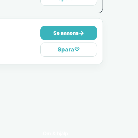
→
Se annons
Spara
♡
Om & hjälp