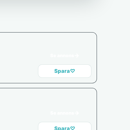
→
Se annons
Spara
♡
→
Se annons
Spara
♡