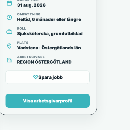
ANSÖK FÖRE
31 aug. 2026
OMFATTNING
Heltid, 6 månader eller längre
ROLL
Sjuksköterska, grundutbildad
PLATS
Vadstena · Östergötlands län
ARBETSGIVARE
REGION ÖSTERGÖTLAND
♡
Spara jobb
Visa arbetsgivarprofil