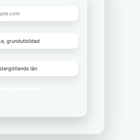
Skapa bevakning
→
 din e-post med tredje part.