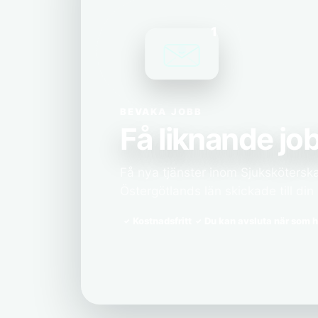
1
BEVAKA JOBB
Få liknande job
Få nya tjänster inom Sjukskötersk
Östergötlands län skickade till din 
Kostnadsfritt
Du kan avsluta när som h