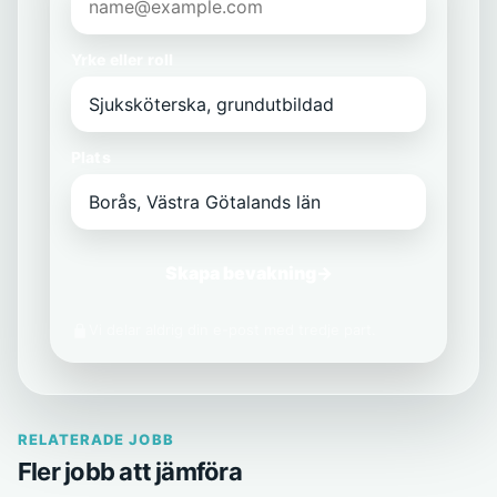
Yrke eller roll
Plats
Skapa bevakning
→
Vi delar aldrig din e-post med tredje part.
RELATERADE JOBB
Fler jobb att jämföra