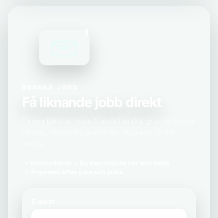
1
BEVAKA JOBB
Få liknande jobb direkt
Få nya tjänster inom Sjuksköterska, grundutbildad
i Borås, Västra Götalands län skickade till din
inkorg.
Kostnadsfritt
Du kan avsluta när som helst
Anpassat efter yrke och plats
E-post