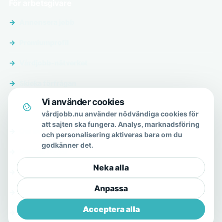
För arbetsgivare
Annonsera jobb
Premiumprofil
Vårdjobb-nätverket
Skicka förfrågan
Vi använder cookies
Om & hjälp
vårdjobb.nu använder nödvändiga cookies för
att sajten ska fungera. Analys, marknadsföring
Om oss
och personalisering aktiveras bara om du
godkänner det.
Vanliga frågor
Neka alla
Kontakt
Anpassa
Integritetspolicy
Acceptera alla
Allmänna villkor