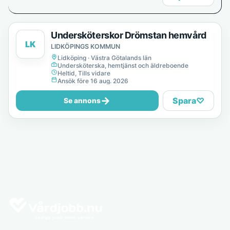
Undersköterskor Drömstan hemvård
LK
LIDKÖPINGS KOMMUN
Lidköping · Västra Götalands län
Undersköterska, hemtjänst och äldreboende
Heltid, Tills vidare
Ansök före 16 aug. 2026
→
Spara
♡
Se annons