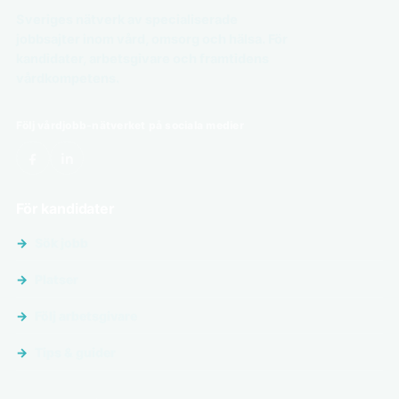
Sveriges nätverk av specialiserade
jobbsajter inom vård, omsorg och hälsa. För
kandidater, arbetsgivare och framtidens
vårdkompetens.
Följ vårdjobb-nätverket på sociala medier
För kandidater
Sök jobb
Platser
Följ arbetsgivare
Tips & guider