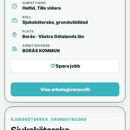
OMFATTNING
Heltid, Tills vidare
ROLL
Sjuksköterska, grundutbildad
PLATS
Borås · Västra Götalands län
ARBETSGIVARE
BORÅS KOMMUN
♡
Spara jobb
Visa arbetsgivarprofil
SJUKSKÖTERSKA, GRUNDUTBILDAD