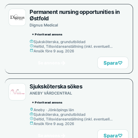
Permanent nursing opportunities in
Østfold
Dignus Medical
✦ Prioriterad annons
Sjuksköterska, grundutbildad
Heltid, Tillsvidareanställning (inkl. eventuell
provanställning), Tills vidare
Ansök före 9 aug. 2026
→
Spara
♡
Se annons
Sjuksköterska sökes
ANEBY VÅRDCENTRAL
✦ Prioriterad annons
Aneby · Jönköpings län
Sjuksköterska, grundutbildad
Deltid, Tillsvidareanställning (inkl. eventuell
provanställning), Tills vidare
Ansök före 9 aug. 2026
→
Spara
♡
Se annons