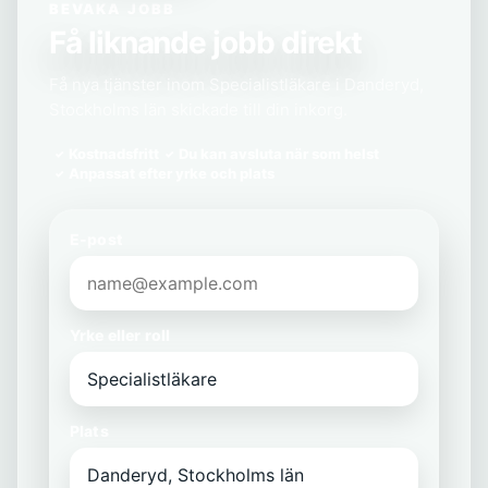
BEVAKA JOBB
Få liknande jobb direkt
Få nya tjänster inom Specialistläkare i Danderyd,
Stockholms län skickade till din inkorg.
Kostnadsfritt
Du kan avsluta när som helst
Anpassat efter yrke och plats
E-post
Yrke eller roll
Plats