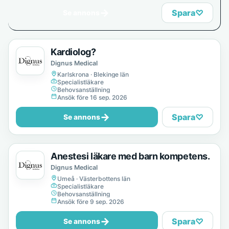
→
Spara
♡
Se annons
Kardiolog?
Dignus Medical
Karlskrona · Blekinge län
Specialistläkare
Behovsanställning
Ansök före 16 sep. 2026
→
Spara
♡
Se annons
Anestesi läkare med barn kompetens.
Dignus Medical
Umeå · Västerbottens län
Specialistläkare
Behovsanställning
Ansök före 9 sep. 2026
→
Spara
♡
Se annons