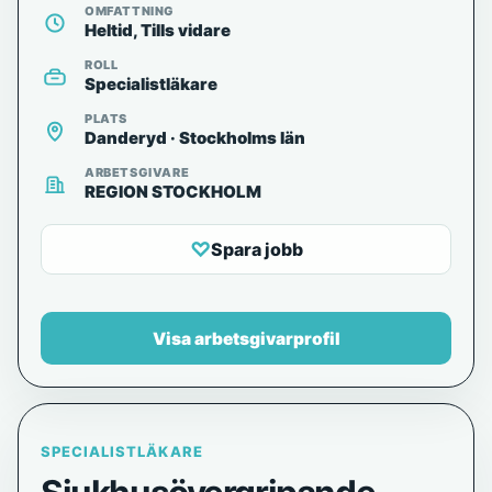
OMFATTNING
Heltid, Tills vidare
ROLL
Specialistläkare
PLATS
Danderyd · Stockholms län
ARBETSGIVARE
REGION STOCKHOLM
♡
Spara jobb
Visa arbetsgivarprofil
SPECIALISTLÄKARE