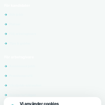
För kandidater
Sök jobb
Platser
Följ arbetsgivare
Tips & guider
För arbetsgivare
Annonsera jobb
Premiumprofil
Vårdjobb-nätverket
Skicka förfrågan
Vi använder cookies