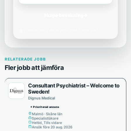
Skapa bevakning
→
Vi delar aldrig din e-post med tredje part.
RELATERADE JOBB
Fler jobb att jämföra
Consultant Psychiatrist – Welcome to
Sweden!
Dignus Medical
✦ Prioriterad annons
Malmö · Skåne län
Specialistläkare
Heltid, Tills vidare
Ansök före 20 aug. 2026