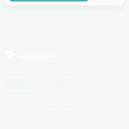
Sveriges nätverk av specialiserade
jobbsajter inom vård, omsorg och hälsa. För
kandidater, arbetsgivare och framtidens
vårdkompetens.
Följ vårdjobb-nätverket på sociala medier