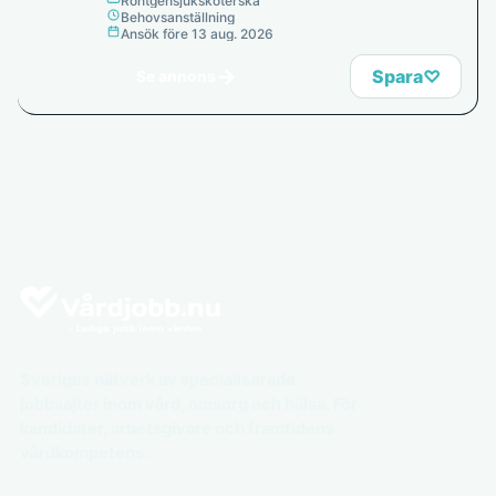
Röntgensjuksköterska
Behovsanställning
Ansök före 13 aug. 2026
→
Spara
♡
Se annons
Sveriges nätverk av specialiserade
jobbsajter inom vård, omsorg och hälsa. För
kandidater, arbetsgivare och framtidens
vårdkompetens.