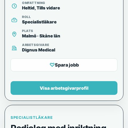
OMFATTNING
Heltid, Tills vidare
ROLL
Specialistläkare
PLATS
Malmö · Skåne län
ARBETSGIVARE
Dignus Medical
♡
Spara jobb
Visa arbetsgivarprofil
SPECIALISTLÄKARE