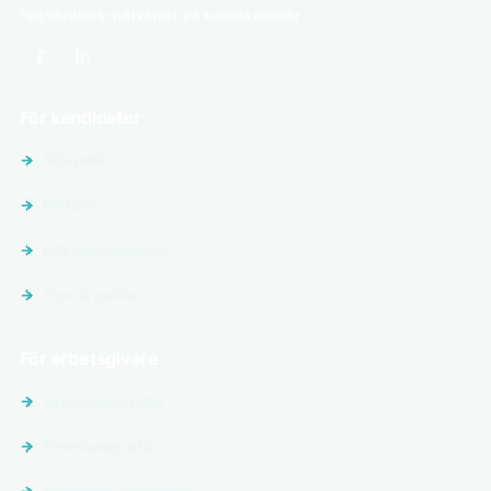
Följ vårdjobb-nätverket på sociala medier
För kandidater
Sök jobb
Platser
Följ arbetsgivare
Tips & guider
För arbetsgivare
Annonsera jobb
Premiumprofil
Vårdjobb-nätverket