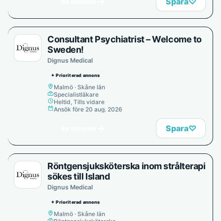
→
Spara
♡
Se annons
Consultant Psychiatrist – Welcome to
Sweden!
Dignus Medical
✦ Prioriterad annons
Malmö · Skåne län
Specialistläkare
Heltid, Tills vidare
Ansök före 20 aug. 2026
→
Spara
♡
Se annons
Röntgensjuksköterska inom strålterapi
sökes till Island
Dignus Medical
✦ Prioriterad annons
Malmö · Skåne län