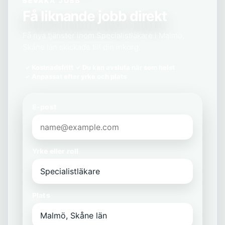
BEVAKA JOBB
Få liknande jobb direkt
Få nya tjänster inom Specialistläkare i Malmö,
Skåne län skickade till din inkorg.
Kostnadsfritt
Du kan avsluta när som helst
Anpassat efter yrke och plats
E-post
Yrke eller roll
Plats