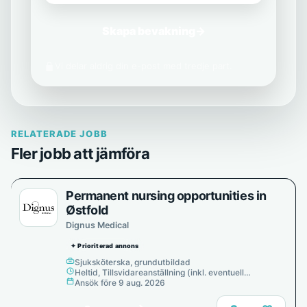
Skapa bevakning
→
Vi delar aldrig din e-post med tredje part.
RELATERADE JOBB
Fler jobb att jämföra
Permanent nursing opportunities in
Østfold
Dignus Medical
✦ Prioriterad annons
Sjuksköterska, grundutbildad
Heltid, Tillsvidareanställning (inkl. eventuell
provanställning), Tills vidare
Ansök före 9 aug. 2026