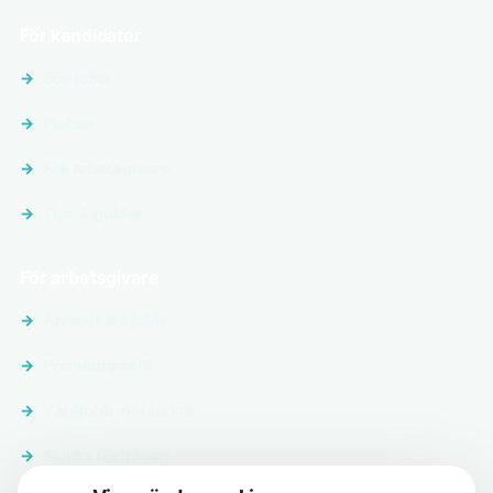
För kandidater
Sök jobb
Platser
Följ arbetsgivare
Tips & guider
För arbetsgivare
Annonsera jobb
Premiumprofil
Vårdjobb-nätverket
Skicka förfrågan