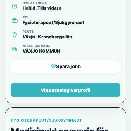
OMFATTNING
Heltid, Tills vidare
ROLL
Fysioterapeut/Sjukgymnast
PLATS
Växjö · Kronobergs län
ARBETSGIVARE
VÄXJÖ KOMMUN
♡
Spara jobb
Visa arbetsgivarprofil
FYSIOTERAPEUT/SJUKGYMNAST