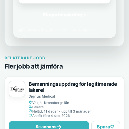
Skapa bevakning
→
Vi delar aldrig din e-post med tredje part.
RELATERADE JOBB
Fler jobb att jämföra
Bemanningsuppdrag för legitimerade
läkare!
Dignus Medical
Växjö · Kronobergs län
Läkare
Heltid, 11 dagar - upp till 3 månader
Ansök före 4 sep. 2026
→
Spara
♡
Se annons