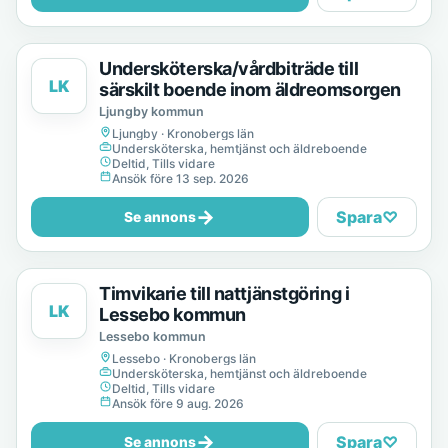
Undersköterska/vårdbiträde till
LK
särskilt boende inom äldreomsorgen
Ljungby kommun
Ljungby · Kronobergs län
Undersköterska, hemtjänst och äldreboende
Deltid, Tills vidare
Ansök före 13 sep. 2026
→
Spara
♡
Se annons
Timvikarie till nattjänstgöring i
LK
Lessebo kommun
Lessebo kommun
Lessebo · Kronobergs län
Undersköterska, hemtjänst och äldreboende
Deltid, Tills vidare
Ansök före 9 aug. 2026
→
Spara
♡
Se annons