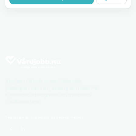
Sveriges nätverk av specialiserade
jobbsajter inom vård, omsorg och hälsa. För
kandidater, arbetsgivare och framtidens
vårdkompetens.
Följ vårdjobb-nätverket på sociala medier