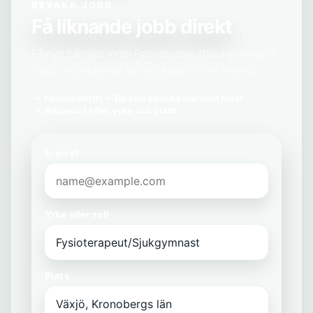
BEVAKA JOBB
Få liknande jobb direkt
Få nya tjänster inom Fysioterapeut/Sjukgymnast i
Växjö, Kronobergs län skickade till din inkorg.
Kostnadsfritt
Du kan avsluta när som helst
Anpassat efter yrke och plats
E-post
Yrke eller roll
Plats