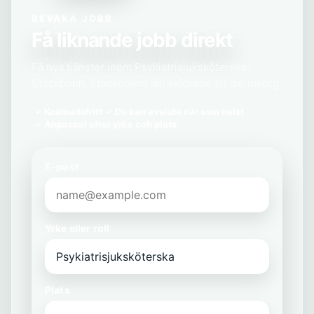
BEVAKA JOBB
Få liknande jobb direkt
Få nya tjänster inom Psykiatrisjuksköterska i
Stockholm, Stockholms län skickade till din inkorg.
Kostnadsfritt
Du kan avsluta när som helst
Anpassat efter yrke och plats
E-post
Yrke eller roll
Plats