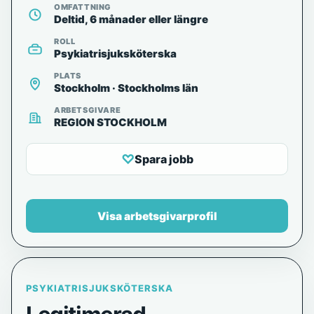
OMFATTNING
Deltid, 6 månader eller längre
ROLL
Psykiatrisjuksköterska
PLATS
Stockholm · Stockholms län
ARBETSGIVARE
REGION STOCKHOLM
♡
Spara jobb
Visa arbetsgivarprofil
PSYKIATRISJUKSKÖTERSKA