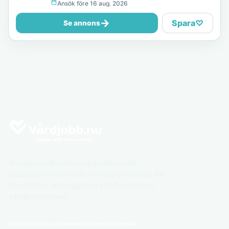
Ansök före 16 aug. 2026
→
Spara
♡
Se annons
Sveriges nätverk av specialiserade
jobbsajter inom vård, omsorg och hälsa. För
kandidater, arbetsgivare och framtidens
vårdkompetens.
Följ vårdjobb-nätverket på sociala medier