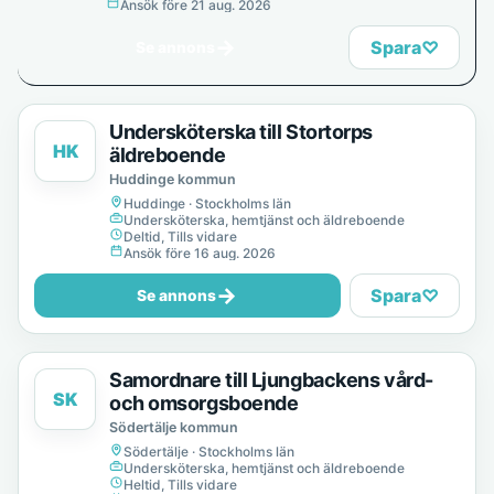
provanställning), Tills vidare
Ansök före 21 aug. 2026
→
Spara
♡
Se annons
Undersköterska till Stortorps
HK
äldreboende
Huddinge kommun
Huddinge · Stockholms län
Undersköterska, hemtjänst och äldreboende
Deltid, Tills vidare
Ansök före 16 aug. 2026
→
Spara
♡
Se annons
Samordnare till Ljungbackens vård-
SK
och omsorgsboende
Södertälje kommun
Södertälje · Stockholms län
Undersköterska, hemtjänst och äldreboende
Heltid, Tills vidare