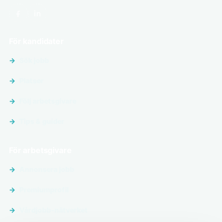
För kandidater
Sök jobb
Platser
Följ arbetsgivare
Tips & guider
För arbetsgivare
Annonsera jobb
Premiumprofil
Vårdjobb-nätverket