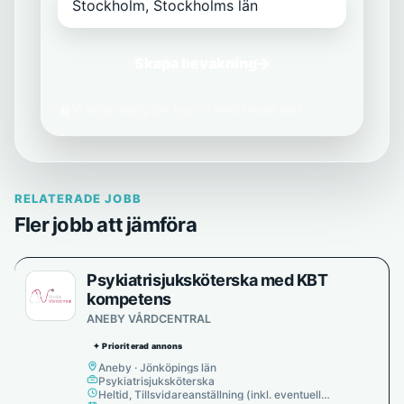
Skapa bevakning
→
Vi delar aldrig din e-post med tredje part.
RELATERADE JOBB
Fler jobb att jämföra
Psykiatrisjuksköterska med KBT
kompetens
ANEBY VÅRDCENTRAL
✦ Prioriterad annons
Aneby · Jönköpings län
Psykiatrisjuksköterska
Heltid, Tillsvidareanställning (inkl. eventuell