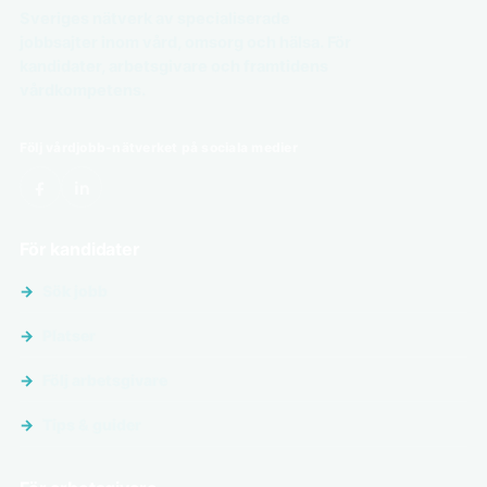
Sveriges nätverk av specialiserade
jobbsajter inom vård, omsorg och hälsa. För
kandidater, arbetsgivare och framtidens
vårdkompetens.
Följ vårdjobb-nätverket på sociala medier
För kandidater
Sök jobb
Platser
Följ arbetsgivare
Tips & guider