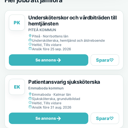
Fler jobb att jämföra
Undersköterskor och vårdbiträden till
PK
hemtjänsten
PITEÅ KOMMUN
Piteå · Norrbottens län
Undersköterska, hemtjänst och äldreboende
Heltid, Tills vidare
Ansök före 25 sep. 2026
→
Spara
♡
Se annons
Patientansvarig sjuksköterska
EK
Emmaboda kommun
Emmaboda · Kalmar län
Sjuksköterska, grundutbildad
Heltid, Tills vidare
Ansök före 31 aug. 2026
→
Spara
♡
Se annons