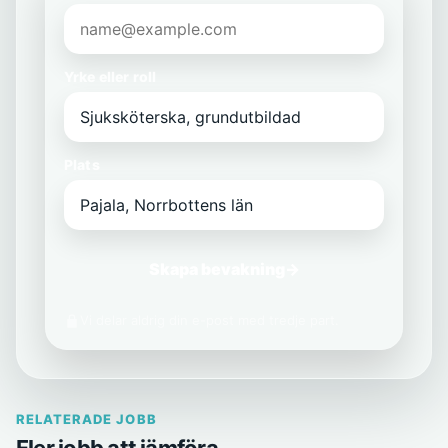
Yrke eller roll
Plats
Skapa bevakning
→
Vi delar aldrig din e-post med tredje part.
RELATERADE JOBB