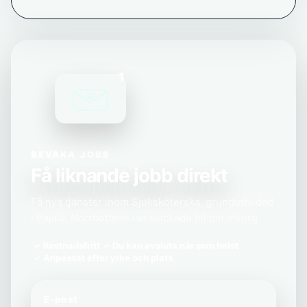
1
BEVAKA JOBB
Få liknande jobb direkt
Få nya tjänster inom Sjuksköterska, grundutbildad
i Pajala, Norrbottens län skickade till din inkorg.
Kostnadsfritt
Du kan avsluta när som helst
Anpassat efter yrke och plats
E-post