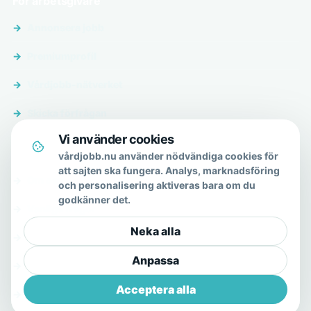
För arbetsgivare
Annonsera jobb
Premiumprofil
Vårdjobb-nätverket
Skicka förfrågan
Vi använder cookies
Om & hjälp
vårdjobb.nu använder nödvändiga cookies för
att sajten ska fungera. Analys, marknadsföring
Om oss
och personalisering aktiveras bara om du
godkänner det.
Vanliga frågor
Neka alla
Kontakt
Anpassa
Integritetspolicy
Acceptera alla
Allmänna villkor