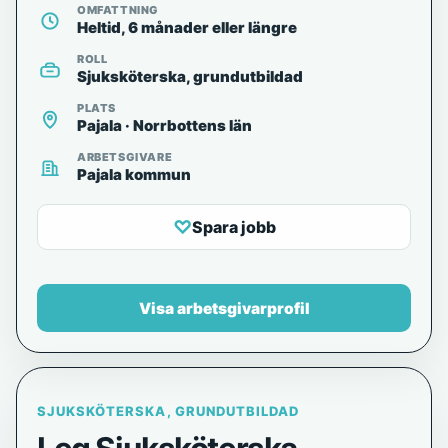
OMFATTNING
Heltid, 6 månader eller längre
ROLL
Sjuksköterska, grundutbildad
PLATS
Pajala · Norrbottens län
ARBETSGIVARE
Pajala kommun
♡
Spara jobb
Visa arbetsgivarprofil
SJUKSKÖTERSKA, GRUNDUTBILDAD