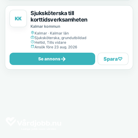
Sjuksköterska till
KK
korttidsverksamheten
Kalmar kommun
Kalmar · Kalmar län
Sjuksköterska, grundutbildad
Heltid, Tills vidare
Ansök före 23 aug. 2026
→
Spara
♡
Se annons