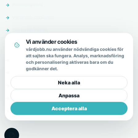
Premiumprofil
Vårdjobb-nätverket
Skicka förfrågan
Vi använder cookies
Om & hjälp
vårdjobb.nu använder nödvändiga cookies för
att sajten ska fungera. Analys, marknadsföring
Om oss
och personalisering aktiveras bara om du
godkänner det.
Vanliga frågor
Neka alla
Kontakt
Anpassa
Integritetspolicy
Acceptera alla
Allmänna villkor
© 2026 vårdjobb.nu · En del av Vårdjobb.nu-nätverket