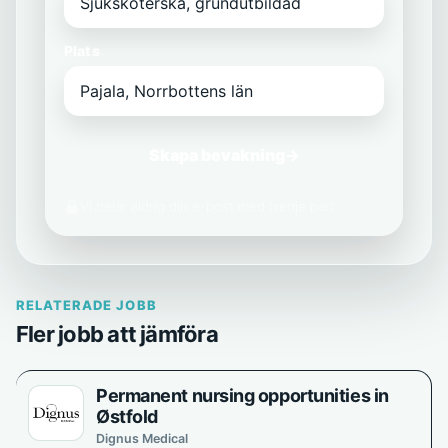
Plats
Skapa bevakning
→
Vi delar aldrig din e-post med tredje part.
RELATERADE JOBB
Fler jobb att jämföra
Permanent nursing opportunities in
Østfold
Dignus Medical