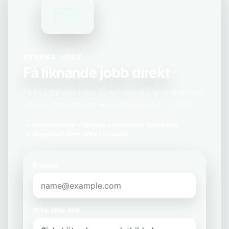
BEVAKA JOBB
Få liknande jobb direkt
Få nya tjänster inom Sjuksköterska, grundutbildad
i Pajala, Norrbottens län skickade till din inkorg.
Kostnadsfritt
Du kan avsluta när som helst
Anpassat efter yrke och plats
E-post
Yrke eller roll