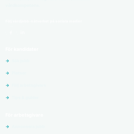
vårdkompetens.
Följ vårdjobb-nätverket på sociala medier
För kandidater
Sök jobb
Platser
Följ arbetsgivare
Tips & guider
För arbetsgivare
Annonsera jobb