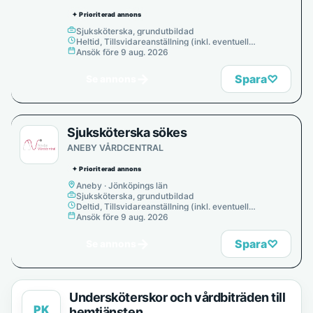
✦ Prioriterad annons
Sjuksköterska, grundutbildad
Heltid, Tillsvidareanställning (inkl. eventuell
provanställning), Tills vidare
Ansök före 9 aug. 2026
→
Spara
♡
Se annons
Sjuksköterska sökes
ANEBY VÅRDCENTRAL
✦ Prioriterad annons
Aneby · Jönköpings län
Sjuksköterska, grundutbildad
Deltid, Tillsvidareanställning (inkl. eventuell
provanställning), Tills vidare
Ansök före 9 aug. 2026
→
Spara
♡
Se annons
Undersköterskor och vårdbiträden till
PK
hemtjänsten