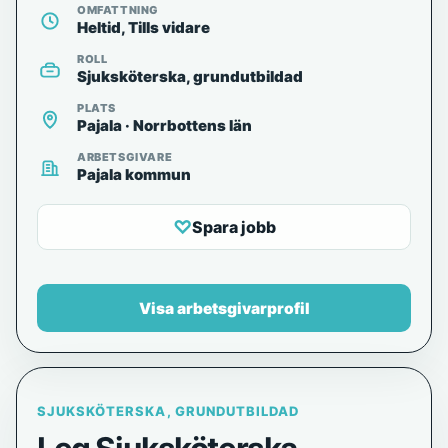
OMFATTNING
Heltid, Tills vidare
ROLL
Sjuksköterska, grundutbildad
PLATS
Pajala · Norrbottens län
ARBETSGIVARE
Pajala kommun
♡
Spara jobb
Visa arbetsgivarprofil
SJUKSKÖTERSKA, GRUNDUTBILDAD