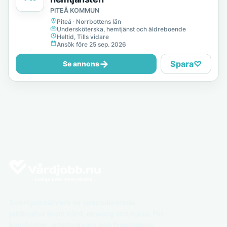
PITEÅ KOMMUN
Piteå · Norrbottens län
Undersköterska, hemtjänst och äldreboende
Heltid, Tills vidare
Ansök före 25 sep. 2026
→
Spara
♡
Se annons
Sveriges nätverk av specialiserade
jobbsajter inom vård, omsorg och hälsa. För
kandidater, arbetsgivare och framtidens