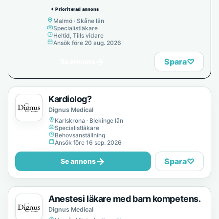
✦ Prioriterad annons
Malmö · Skåne län
Specialistläkare
Heltid, Tills vidare
Ansök före 20 aug. 2026
→
Spara
♡
Se annons
Kardiolog?
Dignus Medical
Karlskrona · Blekinge län
Specialistläkare
Behovsanställning
Ansök före 16 sep. 2026
→
Spara
♡
Se annons
Anestesi läkare med barn kompetens.
Dignus Medical