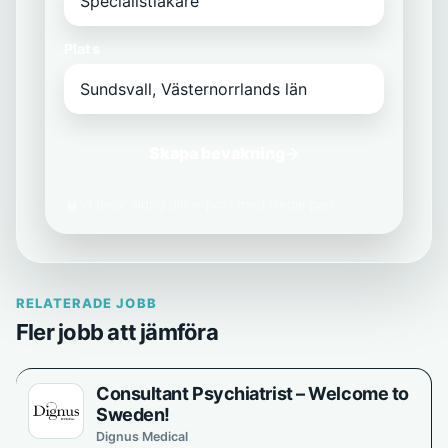
Plats
Skapa bevakning
→
Vi delar aldrig din e-post med tredje part.
RELATERADE JOBB
Fler jobb att jämföra
Consultant Psychiatrist – Welcome to
Sweden!
Dignus Medical