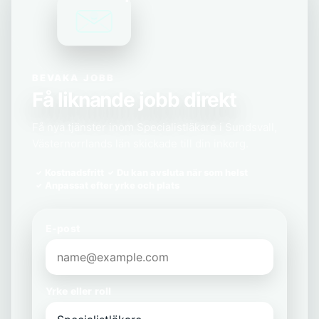
BEVAKA JOBB
Få liknande jobb direkt
Få nya tjänster inom Specialistläkare i Sundsvall,
Västernorrlands län skickade till din inkorg.
Kostnadsfritt
Du kan avsluta när som helst
Anpassat efter yrke och plats
E-post
Yrke eller roll