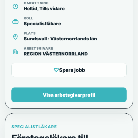
OMFATTNING
Heltid, Tills vidare
ROLL
Specialistläkare
PLATS
Sundsvall · Västernorrlands län
ARBETSGIVARE
REGION VÄSTERNORRLAND
♡
Spara jobb
Visa arbetsgivarprofil
SPECIALISTLÄKARE