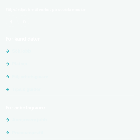
Följ vårdjobb-nätverket på sociala medier
För kandidater
Sök jobb
Platser
Följ arbetsgivare
Tips & guider
För arbetsgivare
Annonsera jobb
Premiumprofil