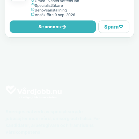
Umeå · Västerbottens län
Specialistläkare
Behovsanställning
Ansök före 9 sep. 2026
→
Spara
♡
Se annons
Sveriges nätverk av specialiserade
jobbsajter inom vård, omsorg och hälsa. För
kandidater, arbetsgivare och framtidens
vårdkompetens.