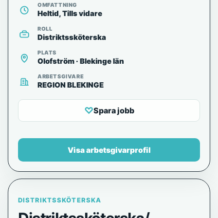
OMFATTNING
Heltid, Tills vidare
ROLL
Distriktssköterska
PLATS
Olofström · Blekinge län
ARBETSGIVARE
REGION BLEKINGE
♡
Spara jobb
Visa arbetsgivarprofil
DISTRIKTSSKÖTERSKA