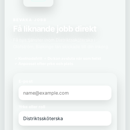
BEVAKA JOBB
Få liknande jobb direkt
Få nya tjänster inom Distriktssköterska i
Olofström, Blekinge län skickade till din inkorg.
Kostnadsfritt
Du kan avsluta när som helst
Anpassat efter yrke och plats
E-post
Yrke eller roll