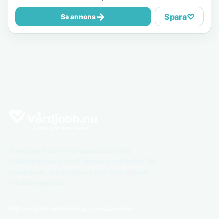
→
Spara
♡
Se annons
Sveriges nätverk av specialiserade
jobbsajter inom vård, omsorg och hälsa. För
kandidater, arbetsgivare och framtidens
vårdkompetens.
Följ vårdjobb-nätverket på sociala medier