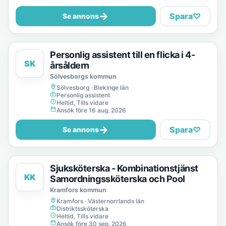
→
Spara
♡
Se annons
Personlig assistent till en flicka i 4-
SK
årsåldern
Sölvesborgs kommun
Sölvesborg · Blekinge län
Personlig assistent
Heltid, Tills vidare
Ansök före 16 aug. 2026
→
Spara
♡
Se annons
Sjuksköterska - Kombinationstjänst
KK
Samordningssköterska och Pool
Kramfors kommun
Kramfors · Västernorrlands län
Distriktssköterska
Heltid, Tills vidare
Ansök före 30 sep. 2026