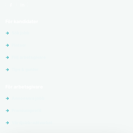
För kandidater
Sök jobb
Platser
Följ arbetsgivare
Tips & guider
För arbetsgivare
Annonsera jobb
Premiumprofil
Vårdjobb-nätverket