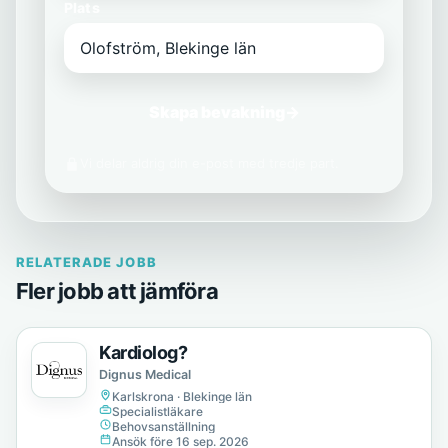
Plats
Skapa bevakning
→
Vi delar aldrig din e-post med tredje part.
RELATERADE JOBB
Fler jobb att jämföra
Kardiolog?
Dignus Medical
Karlskrona · Blekinge län
Specialistläkare
Behovsanställning
Ansök före 16 sep. 2026