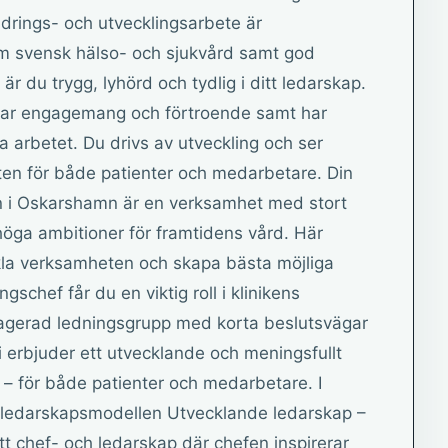
drings- och utvecklingsarbete är
m svensk hälso- och sjukvård samt god
 du trygg, lyhörd och tydlig i ditt ledarskap.
par engagemang och förtroende samt har
ra arbetet. Du drivs av utveckling och ser
ten för både patienter och medarbetare. Din
en i Oskarshamn är en verksamhet med stort
ga ambitioner för framtidens vård. Här
ckla verksamheten och skapa bästa möjliga
gschef får du en viktig roll i klinikens
ngagerad ledningsgrupp med korta beslutsvägar
i erbjuder ett utvecklande och meningsfullt
g – för både patienter och medarbetare. I
ån ledarskapsmodellen Utvecklande ledarskap –
ett chef- och ledarskap där chefen inspirerar