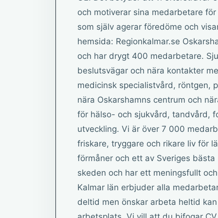
och motiverar sina medarbetare för
som själv agerar föredöme och visa
hemsida: Regionkalmar.se Oskarsham
och har drygt 400 medarbetare. Sju
beslutsvägar och nära kontakter me
medicinsk specialistvård, röntgen, p
nära Oskarshamns centrum och nära 
för hälso- och sjukvård, tandvård, fo
utveckling. Vi är över 7 000 medarb
friskare, tryggare och rikare liv fö
förmåner och ett av Sveriges bästa ko
skeden och har ett meningsfullt och
Kalmar län erbjuder alla medarbeta
deltid men önskar arbeta heltid kan
arbetsplats. Vi vill att du bifogar C