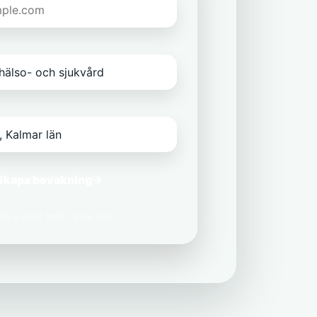
Skapa bevakning
→
 din e-post med tredje part.