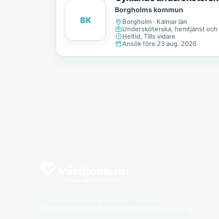
Borgholms kommun
BK
Borgholm · Kalmar län
Undersköterska, hemtjänst och
Heltid, Tills vidare
Ansök före 23 aug. 2026
Sveriges nätverk av specialiserade
jobbsajter inom vård, omsorg och hälsa. För