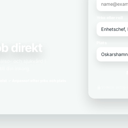
Yrke eller roll
b direkt
Plats
älso- och sjukvård i
ll din inkorg.
elst
Anpassat efter yrke och plats
Vi delar aldrig