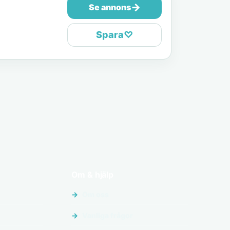
→
Se annons
Spara
♡
Om & hjälp
Om oss
Vanliga frågor