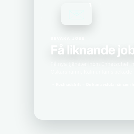
1
BEVAKA JOBB
Få liknande job
Få nya tjänster inom Enhetschef, h
Oskarshamn, Kalmar län skickade ti
Kostnadsfritt
Du kan avsluta när som h