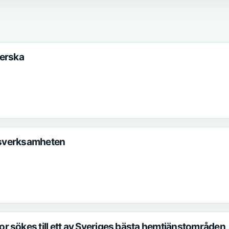
terska
idsverksamheten
 sökes till ett av Sveriges bästa hemtjänstområden