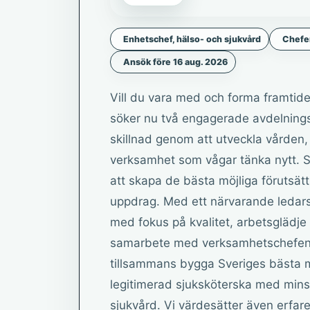
Enhetschef, hälso- och sjukvård
Chefer
Ansök före 16 aug. 2026
Vill du vara med och forma framtid
söker nu två engagerade avdelningsc
skillnad genom att utveckla vården, 
verksamhet som vågar tänka nytt. S
att skapa de bästa möjliga förutsätt
uppdrag. Med ett närvarande ledar
med fokus på kvalitet, arbetsglädje 
samarbete med verksamhetschefen oc
tillsammans bygga Sveriges bästa m
legitimerad sjuksköterska med minst
sjukvård. Vi värdesätter även erfare