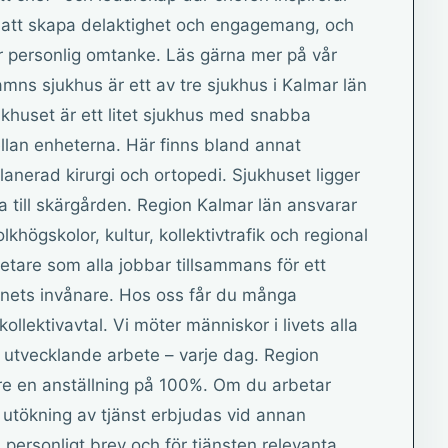
 att skapa delaktighet och engagemang, och
r personlig omtanke. Läs gärna mer på vår
ns sjukhus är ett av tre sjukhus i Kalmar län
khuset är ett litet sjukhus med snabba
llan enheterna. Här finns bland annat
lanerad kirurgi och ortopedi. Sjukhuset ligger
till skärgården. Region Kalmar län ansvarar
lkhögskolor, kultur, kollektivtrafik och regional
etare som alla jobbar tillsammans för ett
r länets invånare. Hos oss får du många
llektivavtal. Vi möter människor i livets alla
 utvecklande arbete – varje dag. Region
re en anställning på 100%. Om du arbetar
 utökning av tjänst erbjudas vid annan
V, personligt brev och för tjänsten relevanta