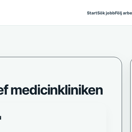
Start
Sök jobb
Följ arb
f medicinkliniken
N