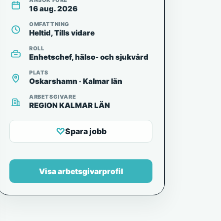
ANSÖK FÖRE
16 aug. 2026
OMFATTNING
Heltid, Tills vidare
ROLL
Enhetschef, hälso- och sjukvård
PLATS
Oskarshamn · Kalmar län
ARBETSGIVARE
REGION KALMAR LÄN
♡
Spara jobb
Visa arbetsgivarprofil