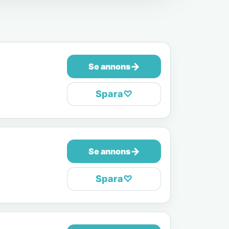
→
Se annons
Spara
♡
→
Se annons
Spara
♡