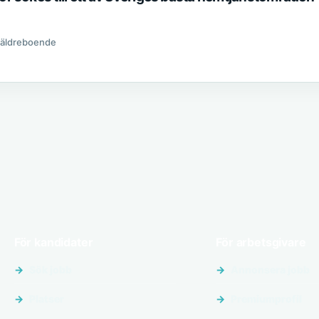
 äldreboende
För kandidater
För arbetsgivare
Sök jobb
Annonsera jobb
Platser
Premiumprofil