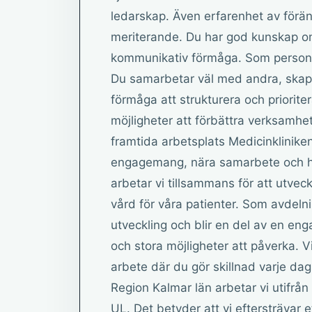
ledarskap. Även erfarenhet av förän
meriterande. Du har god kunskap o
kommunikativ förmåga. Som person är
Du samarbetar väl med andra, ska
förmåga att strukturera och priorite
möjligheter att förbättra verksamhe
framtida arbetsplats Medicinklinik
engagemang, nära samarbete och hö
arbetar vi tillsammans för att utve
vård för våra patienter. Som avdelnin
utveckling och blir en del av en e
och stora möjligheter att påverka. V
arbete där du gör skillnad varje da
Region Kalmar län arbetar vi utifr
UL. Det betyder att vi eftersträvar 