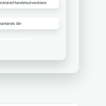
Skapa bevakning
→
 din e-post med tredje part.