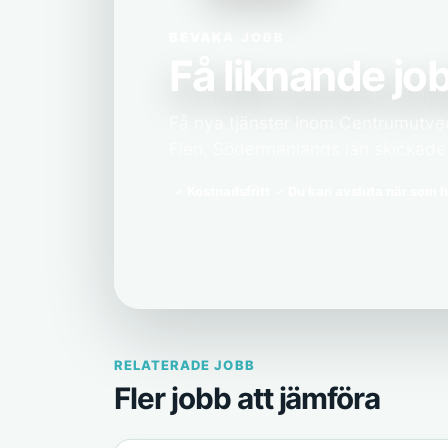
BEVAKA JOBB
Få liknande job
Få nya tjänster inom Centrumutve
Flen, Södermanlands län skickade ti
Kostnadsfritt
Du kan avsluta när som h
RELATERADE JOBB
Fler jobb att jämföra