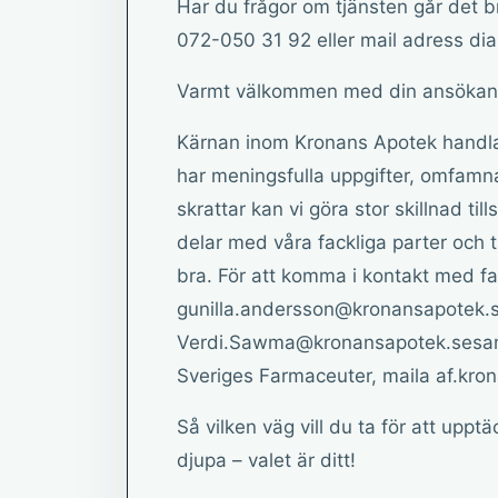
Har du frågor om tjänsten går det b
072-050 31 92 eller mail adress d
Varmt välkommen med din ansökan
Kärnan inom Kronans Apotek handlar
har meningsfulla uppgifter, omfamn
skrattar kan vi göra stor skillnad t
delar med våra fackliga parter och 
bra. För att komma i kontakt med fa
gunilla.andersson@kronansapotek.s
Verdi.Sawma@kronansapotek.sesamt 
Sveriges Farmaceuter, maila af.kro
Så vilken väg vill du ta för att uppt
djupa – valet är ditt!