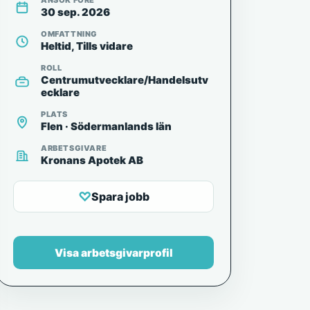
ANSÖK FÖRE
30 sep. 2026
OMFATTNING
Heltid, Tills vidare
ROLL
Centrumutvecklare/Handelsutv
ecklare
PLATS
Flen · Södermanlands län
ARBETSGIVARE
Kronans Apotek AB
♡
Spara jobb
Visa arbetsgivarprofil