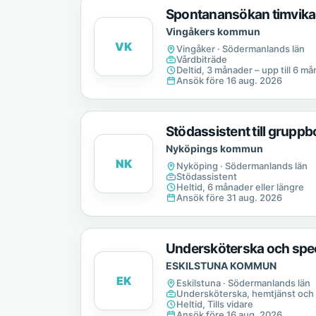
Spontanansökan timvikari
Vingåkers kommun
VK
Vingåker · Södermanlands län
Vårdbiträde
Deltid, 3 månader – upp till 6 m
Ansök före 16 aug. 2026
Stödassistent till grupp
Nyköpings kommun
NK
Nyköping · Södermanlands län
Stödassistent
Heltid, 6 månader eller längre
Ansök före 31 aug. 2026
Undersköterska och spec
ESKILSTUNA KOMMUN
EK
Eskilstuna · Södermanlands län
Undersköterska, hemtjänst och
Heltid, Tills vidare
Ansök före 16 aug. 2026