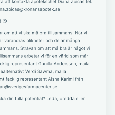
ra att kontakta apotekschef Diana Zoicas tel.
iana.zoicas@kronansapotek.se
! 😊
 om att vi ska må bra tillsammans. När vi
ar varandras olikheter och delar många
illsammans. Strävan om att må bra är något vi
tillsammans arbetar vi för en värld som mår
cklig representant Gunilla Andersson, maila
ealternativt Verdi Sawma, maila
facklig representant Aisha Karimi från
nan@sverigesfarmaceuter.se.
äcka din fulla potential? Leda, bredda eller