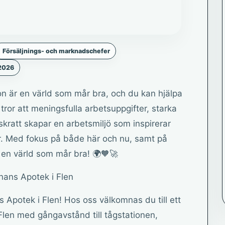
Försäljnings- och marknadschefer
 2026
ion är en värld som mår bra, och du kan hjälpa
 tror att meningsfulla arbetsuppgifter, starka
kratt skapar en arbetsmiljö som inspirerar
er. Med fokus på både här och nu, samt på
ll en värld som mår bra! 🌍🧡🚀
onans Apotek i Flen
 Apotek i Flen! Hos oss välkomnas du till ett
 Flen med gångavstånd till tågstationen,