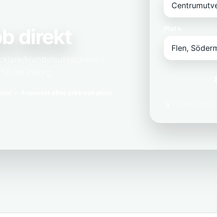
b direkt
Plats
cklare/Handelsutvecklare i
ll din inkorg.
elst
Anpassat efter yrke och plats
Vi delar aldrig