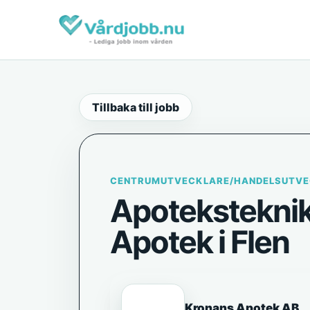
Tillbaka till jobb
CENTRUMUTVECKLARE/HANDELSUTVE
Apoteksteknike
Apotek i Flen
Kronans Apotek AB