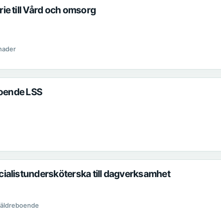
e till Vård och omsorg
ånader
boende LSS
ialistundersköterska till dagverksamhet
 äldreboende