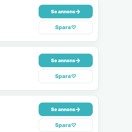
→
Se annons
Spara
♡
→
Se annons
Spara
♡
→
Se annons
Spara
♡