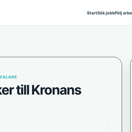
Start
Sök jobb
Följ arb
CKLARE
r till Kronans