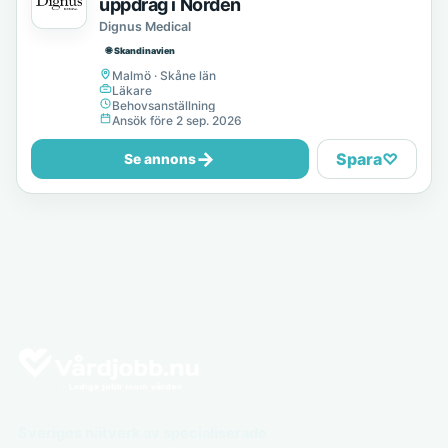
uppdrag i Norden
Dignus Medical
🌐 Skandinavien
Malmö · Skåne län
Läkare
Behovsanställning
Ansök före 2 sep. 2026
→
Spara
♡
Se annons
Sveriges nätverk av specialiserade