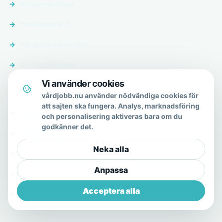
Annonsera jobb
Premiumprofil
Vårdjobb-nätverket
Skicka förfrågan
Vi använder cookies
Om & hjälp
vårdjobb.nu använder nödvändiga cookies för
att sajten ska fungera. Analys, marknadsföring
Om oss
och personalisering aktiveras bara om du
godkänner det.
Vanliga frågor
Neka alla
Kontakt
Anpassa
Integritetspolicy
Acceptera alla
Allmänna villkor