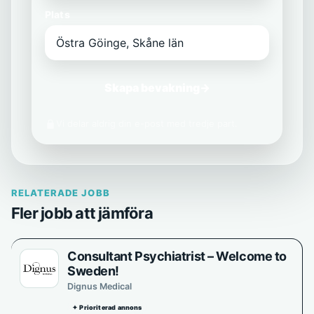
Plats
Skapa bevakning
→
Vi delar aldrig din e-post med tredje part.
RELATERADE JOBB
Fler jobb att jämföra
Consultant Psychiatrist – Welcome to
Sweden!
Dignus Medical
✦ Prioriterad annons