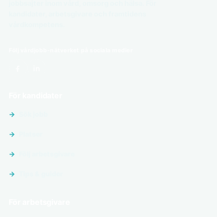
jobbsajter inom vård, omsorg och hälsa. För
kandidater, arbetsgivare och framtidens
vårdkompetens.
Följ vårdjobb-nätverket på sociala medier
För kandidater
Sök jobb
Platser
Följ arbetsgivare
Tips & guider
För arbetsgivare