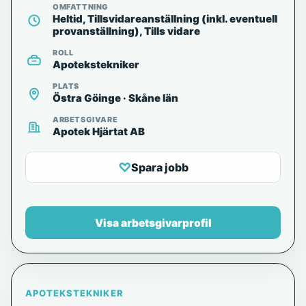
OMFATTNING
Heltid, Tillsvidareanställning (inkl. eventuell
provanställning), Tills vidare
ROLL
Apotekstekniker
PLATS
Östra Göinge · Skåne län
ARBETSGIVARE
Apotek Hjärtat AB
♡
Spara jobb
Visa arbetsgivarprofil
APOTEKSTEKNIKER