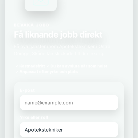
BEVAKA JOBB
Få liknande jobb direkt
Få nya tjänster inom Apotekstekniker i Östra
Göinge, Skåne län skickade till din inkorg.
Kostnadsfritt
Du kan avsluta när som helst
Anpassat efter yrke och plats
E-post
Yrke eller roll