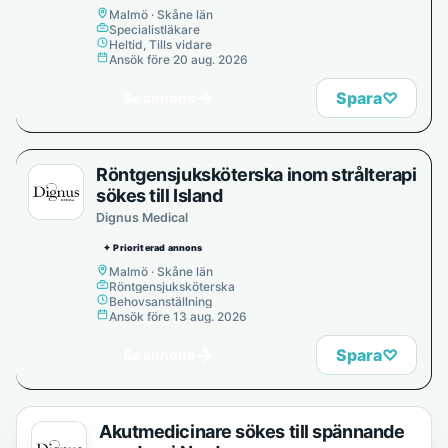
Malmö · Skåne län
Specialistläkare
Heltid, Tills vidare
Ansök före 20 aug. 2026
→
Spara
♡
Se annons
Röntgensjuksköterska inom strålterapi
sökes till Island
Dignus Medical
✦ Prioriterad annons
Malmö · Skåne län
Röntgensjuksköterska
Behovsanställning
Ansök före 13 aug. 2026
→
Spara
♡
Se annons
Akutmedicinare sökes till spännande